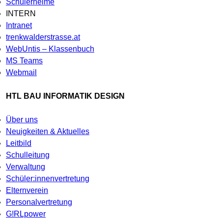
Schülerheime
INTERN
Intranet
trenkwalderstrasse.at
WebUntis – Klassenbuch
MS Teams
Webmail
HTL BAU INFORMATIK DESIGN
Über uns
Neuigkeiten & Aktuelles
Leitbild
Schulleitung
Verwaltung
Schüler:innenvertretung
Elternverein
Personalvertretung
G!RLpower