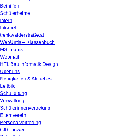
Beihilfen
Schülerheime
Intern
Intranet
trenkwalderstraße.at
WebUntis – Klassenbuch
MS Teams
Webmail
HTL Bau Informatik Design
Über uns
Neuigkeiten & Aktuelles
Leitbild
Schulleitung
Verwaltung
Schülerinnenvertretung
Elternverein
Personalvertretung
G!RLpower