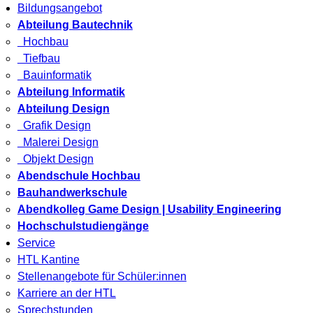
Bildungsangebot
Abteilung Bautechnik
Hochbau
Tiefbau
Bauinformatik
Abteilung Informatik
Abteilung Design
Grafik Design
Malerei Design
Objekt Design
Abendschule Hochbau
Bauhandwerkschule
Abendkolleg Game Design | Usability Engineering
Hochschulstudiengänge
Service
HTL Kantine
Stellenangebote für Schüler:innen
Karriere an der HTL
Sprechstunden