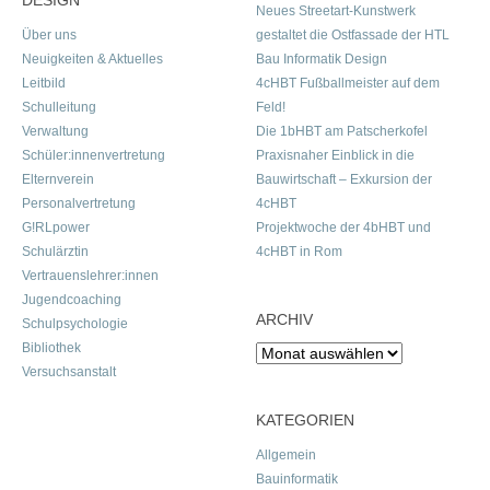
DESIGN
Neues Streetart-Kunstwerk
Über uns
gestaltet die Ostfassade der HTL
Neuigkeiten & Aktuelles
Bau Informatik Design
Leitbild
4cHBT Fußballmeister auf dem
Schulleitung
Feld!
Verwaltung
Die 1bHBT am Patscherkofel
Schüler:innenvertretung
Praxisnaher Einblick in die
Elternverein
Bauwirtschaft – Exkursion der
Personalvertretung
4cHBT
G!RLpower
Projektwoche der 4bHBT und
Schulärztin
4cHBT in Rom
Vertrauenslehrer:innen
Jugendcoaching
ARCHIV
Schulpsychologie
Bibliothek
Archiv
Versuchsanstalt
KATEGORIEN
Allgemein
Bauinformatik