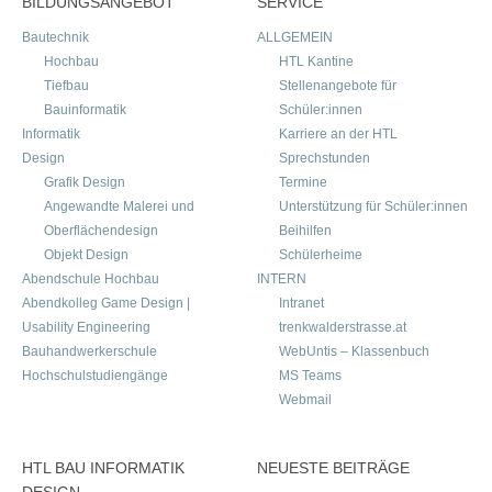
BILDUNGSANGEBOT
SERVICE
Bautechnik
ALLGEMEIN
Hochbau
HTL Kantine
Tiefbau
Stellenangebote für
Bauinformatik
Schüler:innen
Informatik
Karriere an der HTL
Design
Sprechstunden
Grafik Design
Termine
Angewandte Malerei und
Unterstützung für Schüler:innen
Oberflächendesign
Beihilfen
Objekt Design
Schülerheime
Abendschule Hochbau
INTERN
Abendkolleg Game Design |
Intranet
Usability Engineering
trenkwalderstrasse.at
Bauhandwerkerschule
WebUntis – Klassenbuch
Hochschulstudiengänge
MS Teams
Webmail
HTL BAU INFORMATIK
NEUESTE BEITRÄGE