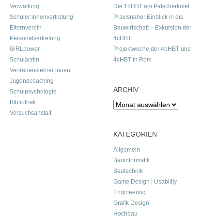
Verwaltung
Die 1bHBT am Patscherkofel
Schüler:innenvertretung
Praxisnaher Einblick in die
Elternverein
Bauwirtschaft – Exkursion der
Personalvertretung
4cHBT
G!RLpower
Projektwoche der 4bHBT und
Schulärztin
4cHBT in Rom
Vertrauenslehrer:innen
Jugendcoaching
ARCHIV
Schulpsychologie
Bibliothek
Archiv
Versuchsanstalt
KATEGORIEN
Allgemein
Bauinformatik
Bautechnik
Game Design | Usability
Engineering
Grafik Design
Hochbau