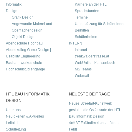
Informatik
Karriere an der HTL
Design
Sprechstunden
Grafik Design
Termine
Angewandte Malerei und
Unterstützung für Schüler:innen
Oberflächendesign
Beihilfen
Objekt Design
Schülerheime
Abendschule Hochbau
INTERN
Abendkolleg Game Design |
Intranet
Usability Engineering
trenkwalderstrasse.at
Bauhandwerkerschule
WebUntis – Klassenbuch
Hochschulstudiengänge
MS Teams
Webmail
HTL BAU INFORMATIK
NEUESTE BEITRÄGE
DESIGN
Neues Streetart-Kunstwerk
Über uns
gestaltet die Ostfassade der HTL
Neuigkeiten & Aktuelles
Bau Informatik Design
Leitbild
4cHBT Fußballmeister auf dem
Schulleitung
Feld!