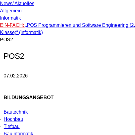
News/ Aktuelles
Allgemein
Informatik
EIN-FACH:
„POS Programmieren und Software Engineering (2.
Klasse)“ (Informatik)
POS2
POS2
07.02.2026
BILDUNGSANGEBOT
Bautechnik
Hochbau
Tiefbau
Bauinformatik