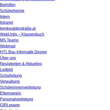
Beihilfen
Schülerheime
Intern
Intranet
trenkwalderstraße.at
WebUntis – Klassenbuch
MS Teams
Webmail
HTL Bau Informatik Design
Über uns
Neuigkeiten & Aktuelles
Leitbild
Schulleitung
Verwaltung
Schülerinnenvertretung
Elternverein
Personalvertretung
G!RLpower