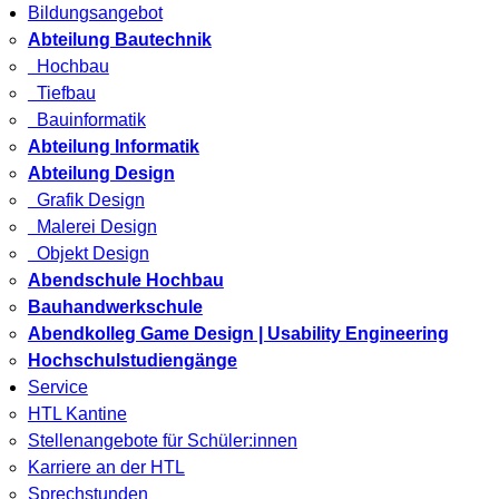
Bildungsangebot
Abteilung Bautechnik
Hochbau
Tiefbau
Bauinformatik
Abteilung Informatik
Abteilung Design
Grafik Design
Malerei Design
Objekt Design
Abendschule Hochbau
Bauhandwerkschule
Abendkolleg Game Design | Usability Engineering
Hochschulstudiengänge
Service
HTL Kantine
Stellenangebote für Schüler:innen
Karriere an der HTL
Sprechstunden