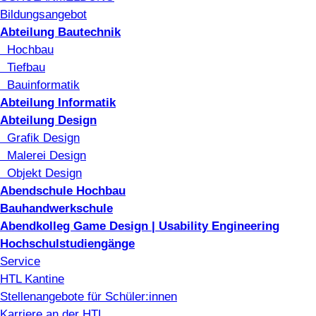
Bildungsangebot
Abteilung Bautechnik
Hochbau
Tiefbau
Bauinformatik
Abteilung Informatik
Abteilung Design
Grafik Design
Malerei Design
Objekt Design
Abendschule Hochbau
Bauhandwerkschule
Abendkolleg Game Design | Usability Engineering
Hochschulstudiengänge
Service
HTL Kantine
Stellenangebote für Schüler:innen
Karriere an der HTL