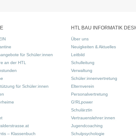
CE
HTL BAU INFORMATIK DES
EIN
Über uns
antine
Neuigkeiten & Aktuelles
nangebote für Schüler:innen
Leitbild
re an der HTL
Schulleitung
hstunden
Verwaltung
ne
Schüler:innenvertretung
tützung für Schüler:innen
Elternverein
fen
Personalvertretung
erheime
G!RLpower
Schulärztin
et
Vertrauenslehrer:innen
alderstrasse.at
Jugendcoaching
tis – Klassenbuch
Schulpsychologie