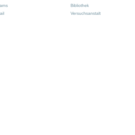
eams
Bibliothek
il
Versuchsanstalt