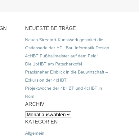
IGN
NEUESTE BEITRÄGE
Neues Streetart-Kunstwerk gestaltet die
Ostfassade der HTL Bau Informatik Design
4cHBT Fußballmeister auf dem Feld!
Die 1bHBT am Patscherkofel
Praxisnaher Einblick in die Bauwirtschaft –
Exkursion der 4cHBT
Projektwoche der 4bHBT und 4cHBT in
Rom
ARCHIV
Archiv
KATEGORIEN
Allgemein