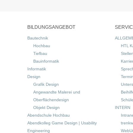
BILDUNGSANGEBOT
SERVI
Bautechnik
ALLGEM
Hochbau
HTL K
Tiefbau
Stelle
Bauinformatik
Karrie
Informatik
Sprec
Design
Termi
Grafik Design
Unters
Angewandte Malerei und
Beihil
Oberflächendesign
Schül
Objekt Design
INTERN
Abendschule Hochbau
Intran
Abendkolleg Game Design | Usability
trenkw
Engineering
WebUn