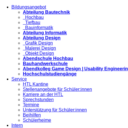
Bildungsangebot
Abteilung Bautechnik
Hochbau
Tiefbau
Bauinformatik
Abteilung Informatik
Abteilung Design
Grafik Design
Malerei Design
Objekt Design
Abendschule Hochbau
Bauhandwerkschule
Abendkolleg Game Design | Usability Engineeri
Hochschulstudiengänge
Service
HTL Kantine
Stellenangebote für Schüler:innen
Karriere an der HTL
Sprechstunden
Termine
Unterstützung für Schüler:innen
Beihilfen
Schülerheime
Intern