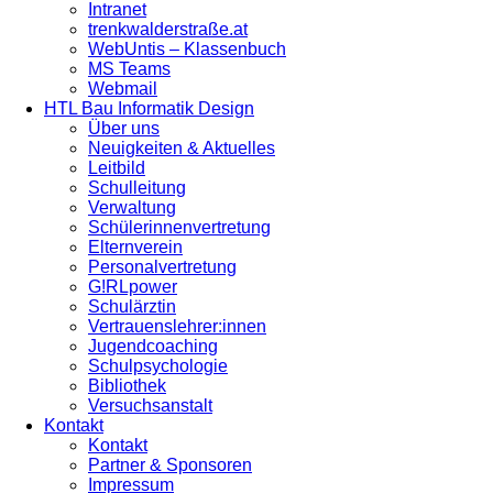
Intranet
trenkwalderstraße.at
WebUntis – Klassenbuch
MS Teams
Webmail
HTL Bau Informatik Design
Über uns
Neuigkeiten & Aktuelles
Leitbild
Schulleitung
Verwaltung
Schülerinnenvertretung
Elternverein
Personalvertretung
G!RLpower
Schulärztin
Vertrauenslehrer:innen
Jugendcoaching
Schulpsychologie
Bibliothek
Versuchsanstalt
Kontakt
Kontakt
Partner & Sponsoren
Impressum