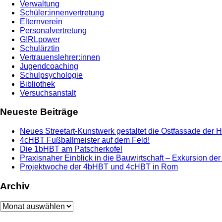
Verwaltung
Schüler:innenvertretung
Elternverein
Personalvertretung
G!RLpower
Schulärztin
Vertrauenslehrer:innen
Jugendcoaching
Schulpsychologie
Bibliothek
Versuchsanstalt
Neueste Beiträge
Neues Streetart-Kunstwerk gestaltet die Ostfassade der 
4cHBT Fußballmeister auf dem Feld!
Die 1bHBT am Patscherkofel
Praxisnaher Einblick in die Bauwirtschaft – Exkursion de
Projektwoche der 4bHBT und 4cHBT in Rom
Archiv
Archiv