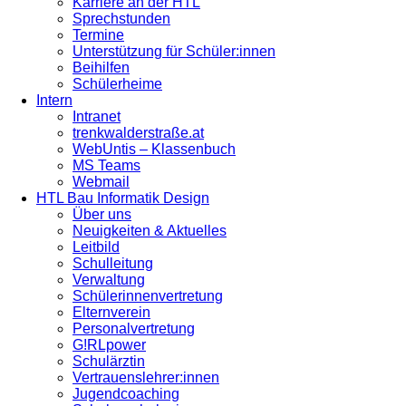
Karriere an der HTL
Sprechstunden
Termine
Unterstützung für Schüler:innen
Beihilfen
Schülerheime
Intern
Intranet
trenkwalderstraße.at
WebUntis – Klassenbuch
MS Teams
Webmail
HTL Bau Informatik Design
Über uns
Neuigkeiten & Aktuelles
Leitbild
Schulleitung
Verwaltung
Schülerinnenvertretung
Elternverein
Personalvertretung
G!RLpower
Schulärztin
Vertrauenslehrer:innen
Jugendcoaching