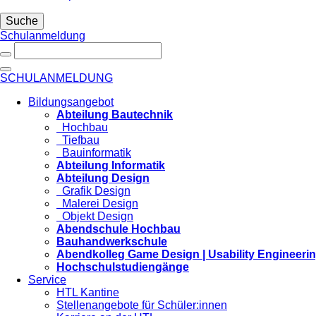
Suche
Schulanmeldung
SCHULANMELDUNG
Bildungsangebot
Abteilung Bautechnik
Hochbau
Tiefbau
Bauinformatik
Abteilung Informatik
Abteilung Design
Grafik Design
Malerei Design
Objekt Design
Abendschule Hochbau
Bauhandwerkschule
Abendkolleg Game Design | Usability Engineeri
Hochschulstudiengänge
Service
HTL Kantine
Stellenangebote für Schüler:innen