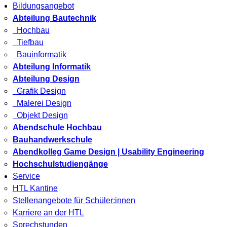
Bildungsangebot
Abteilung Bautechnik
Hochbau
Tiefbau
Bauinformatik
Abteilung Informatik
Abteilung Design
Grafik Design
Malerei Design
Objekt Design
Abendschule Hochbau
Bauhandwerkschule
Abendkolleg Game Design | Usability Engineering
Hochschulstudiengänge
Service
HTL Kantine
Stellenangebote für Schüler:innen
Karriere an der HTL
Sprechstunden