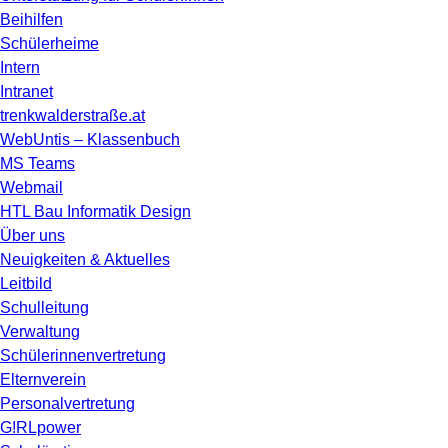
Beihilfen
Schülerheime
Intern
Intranet
trenkwalderstraße.at
WebUntis – Klassenbuch
MS Teams
Webmail
HTL Bau Informatik Design
Über uns
Neuigkeiten & Aktuelles
Leitbild
Schulleitung
Verwaltung
Schülerinnenvertretung
Elternverein
Personalvertretung
G!RLpower