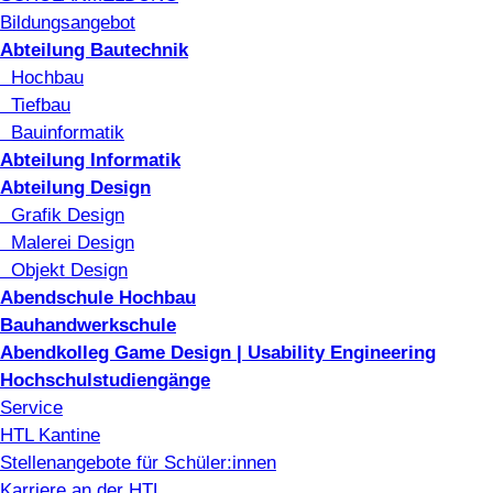
Bildungsangebot
Abteilung Bautechnik
Hochbau
Tiefbau
Bauinformatik
Abteilung Informatik
Abteilung Design
Grafik Design
Malerei Design
Objekt Design
Abendschule Hochbau
Bauhandwerkschule
Abendkolleg Game Design | Usability Engineering
Hochschulstudiengänge
Service
HTL Kantine
Stellenangebote für Schüler:innen
Karriere an der HTL