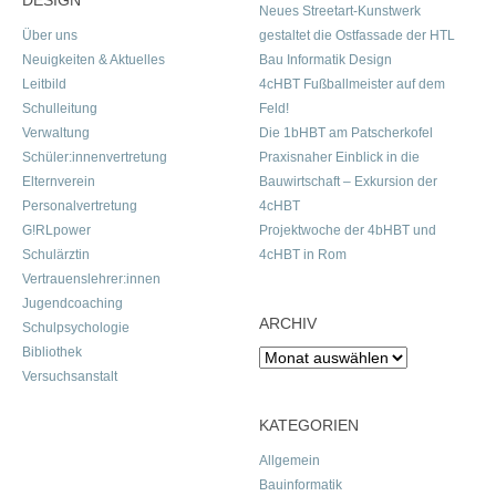
DESIGN
Neues Streetart-Kunstwerk
Über uns
gestaltet die Ostfassade der HTL
Neuigkeiten & Aktuelles
Bau Informatik Design
Leitbild
4cHBT Fußballmeister auf dem
Schulleitung
Feld!
Verwaltung
Die 1bHBT am Patscherkofel
Schüler:innenvertretung
Praxisnaher Einblick in die
Elternverein
Bauwirtschaft – Exkursion der
Personalvertretung
4cHBT
G!RLpower
Projektwoche der 4bHBT und
Schulärztin
4cHBT in Rom
Vertrauenslehrer:innen
Jugendcoaching
ARCHIV
Schulpsychologie
Bibliothek
Archiv
Versuchsanstalt
KATEGORIEN
Allgemein
Bauinformatik