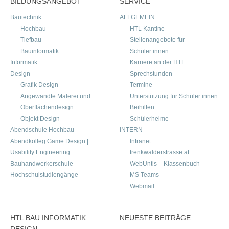
BILDUNGSANGEBOT
SERVICE
Bautechnik
ALLGEMEIN
Hochbau
HTL Kantine
Tiefbau
Stellenangebote für
Bauinformatik
Schüler:innen
Informatik
Karriere an der HTL
Design
Sprechstunden
Grafik Design
Termine
Angewandte Malerei und
Unterstützung für Schüler:innen
Oberflächendesign
Beihilfen
Objekt Design
Schülerheime
Abendschule Hochbau
INTERN
Abendkolleg Game Design |
Intranet
Usability Engineering
trenkwalderstrasse.at
Bauhandwerkerschule
WebUntis – Klassenbuch
Hochschulstudiengänge
MS Teams
Webmail
HTL BAU INFORMATIK
NEUESTE BEITRÄGE