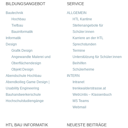
BILDUNGSANGEBOT
SERVICE
Bautechnik
ALLGEMEIN
Hochbau
HTL Kantine
Tiefbau
Stellenangebote für
Bauinformatik
Schüler:innen
Informatik
Karriere an der HTL
Design
Sprechstunden
Grafik Design
Termine
Angewandte Malerei und
Unterstützung für Schüler:innen
Oberflächendesign
Beihilfen
Objekt Design
Schülerheime
Abendschule Hochbau
INTERN
Abendkolleg Game Design |
Intranet
Usability Engineering
trenkwalderstrasse.at
Bauhandwerkerschule
WebUntis – Klassenbuch
Hochschulstudiengänge
MS Teams
Webmail
HTL BAU INFORMATIK
NEUESTE BEITRÄGE