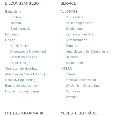
BILDUNGSANGEBOT
SERVICE
Bautechnik
ALLGEMEIN
Hochbau
HTL Kantine
Tiefbau
Stellenangebote für
Bauinformatik
Schüler:innen
Informatik
Karriere an der HTL
Design
Sprechstunden
Grafik Design
Termine
Angewandte Malerei und
Unterstützung für Schüler:innen
Oberflächendesign
Beihilfen
Objekt Design
Schülerheime
Abendschule Hochbau
INTERN
Abendkolleg Game Design |
Intranet
Usability Engineering
trenkwalderstrasse.at
Bauhandwerkerschule
WebUntis – Klassenbuch
Hochschulstudiengänge
MS Teams
Webmail
HTL BAU INFORMATIK
NEUESTE BEITRÄGE