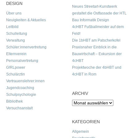
DESIGN
Neues Streetart-Kunstwerk
Über uns
gestaltet die Ostfassade der HTL
Neuigkeiten & Aktuelles
Bau Informatik Design
Leitbild
4cHBT Fußballmeister auf dem
Schulleitung
Feld!
Verwaltung
Die 1bHBT am Patscherkofel
Schüler:innenvertretung
Praxisnaher Einblick in die
Elternverein
Bauwirtschaft – Exkursion der
Personalvertretung
4cHBT
G!RLpower
Projektwoche der 4bHBT und
Schulärztin
4cHBT in Rom
Vertrauenslehrer:innen
Jugendcoaching
ARCHIV
Schulpsychologie
Bibliothek
Archiv
Versuchsanstalt
KATEGORIEN
Allgemein