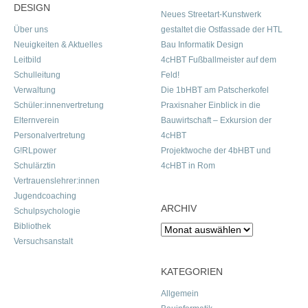
DESIGN
Neues Streetart-Kunstwerk
Über uns
gestaltet die Ostfassade der HTL
Neuigkeiten & Aktuelles
Bau Informatik Design
Leitbild
4cHBT Fußballmeister auf dem
Schulleitung
Feld!
Verwaltung
Die 1bHBT am Patscherkofel
Schüler:innenvertretung
Praxisnaher Einblick in die
Elternverein
Bauwirtschaft – Exkursion der
Personalvertretung
4cHBT
G!RLpower
Projektwoche der 4bHBT und
Schulärztin
4cHBT in Rom
Vertrauenslehrer:innen
Jugendcoaching
ARCHIV
Schulpsychologie
Bibliothek
Archiv
Versuchsanstalt
KATEGORIEN
Allgemein