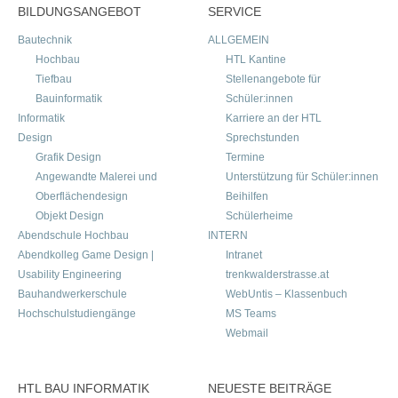
BILDUNGSANGEBOT
SERVICE
Bautechnik
ALLGEMEIN
Hochbau
HTL Kantine
Tiefbau
Stellenangebote für
Bauinformatik
Schüler:innen
Informatik
Karriere an der HTL
Design
Sprechstunden
Grafik Design
Termine
Angewandte Malerei und
Unterstützung für Schüler:innen
Oberflächendesign
Beihilfen
Objekt Design
Schülerheime
Abendschule Hochbau
INTERN
Abendkolleg Game Design |
Intranet
Usability Engineering
trenkwalderstrasse.at
Bauhandwerkerschule
WebUntis – Klassenbuch
Hochschulstudiengänge
MS Teams
Webmail
HTL BAU INFORMATIK
NEUESTE BEITRÄGE