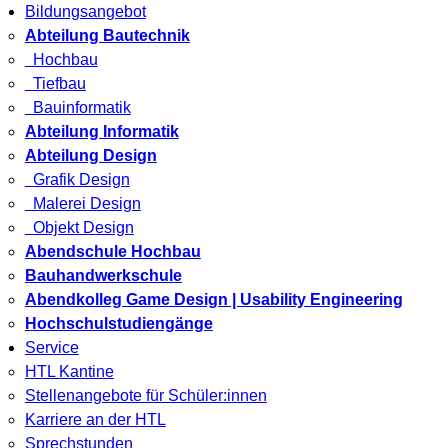
Bildungsangebot
Abteilung Bautechnik
Hochbau
Tiefbau
Bauinformatik
Abteilung Informatik
Abteilung Design
Grafik Design
Malerei Design
Objekt Design
Abendschule Hochbau
Bauhandwerkschule
Abendkolleg Game Design | Usability Engineering
Hochschulstudiengänge
Service
HTL Kantine
Stellenangebote für Schüler:innen
Karriere an der HTL
Sprechstunden