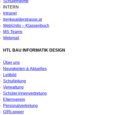
Schülerheime
INTERN
Intranet
trenkwalderstrasse.at
WebUntis – Klassenbuch
MS Teams
Webmail
HTL BAU INFORMATIK DESIGN
Über uns
Neuigkeiten & Aktuelles
Leitbild
Schulleitung
Verwaltung
Schüler:innenvertretung
Elternverein
Personalvertretung
G!RLpower