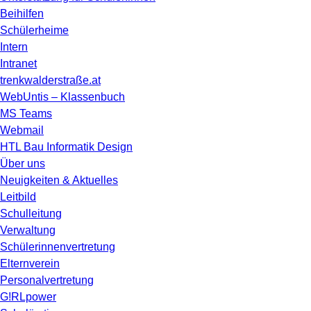
Beihilfen
Schülerheime
Intern
Intranet
trenkwalderstraße.at
WebUntis – Klassenbuch
MS Teams
Webmail
HTL Bau Informatik Design
Über uns
Neuigkeiten & Aktuelles
Leitbild
Schulleitung
Verwaltung
Schülerinnenvertretung
Elternverein
Personalvertretung
G!RLpower