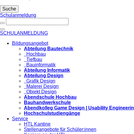
Suche
Schulanmeldung
SCHULANMELDUNG
Bildungsangebot
Abteilung Bautechnik
Hochbau
Tiefbau
Bauinformatik
Abteilung Informatik
Abteilung Design
Grafik Design
Malerei Design
Objekt Design
Abendschule Hochbau
Bauhandwerkschule
Abendkolleg Game Design | Usability Engineeri
Hochschulstudiengänge
Service
HTL Kantine
Stellenangebote für Schüler:innen