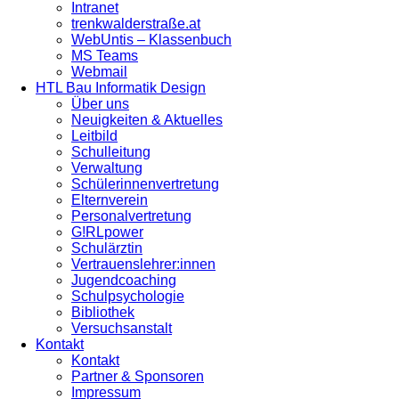
Intranet
trenkwalderstraße.at
WebUntis – Klassenbuch
MS Teams
Webmail
HTL Bau Informatik Design
Über uns
Neuigkeiten & Aktuelles
Leitbild
Schulleitung
Verwaltung
Schülerinnenvertretung
Elternverein
Personalvertretung
G!RLpower
Schulärztin
Vertrauenslehrer:innen
Jugendcoaching
Schulpsychologie
Bibliothek
Versuchsanstalt
Kontakt
Kontakt
Partner & Sponsoren
Impressum