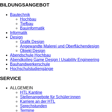
BILDUNGSANGEBOT
Bautechnik
Hochbau
Tiefbau
Bauinformatik
Informatik
Design
Grafik Design
Angewandte Malerei und Oberflächendesign
Objekt Design
Abendschule Hochbau
Abendkolleg Game Design | Usability Engineering
Bauhandwerkerschule
Hochschulstudiengänge
SERVICE
ALLGEMEIN
HTL Kantine
Stellenangebote für Schüler:innen
Karriere an der HTL
Sprechstunden
Termine