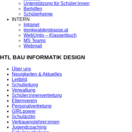
Unterstützung für Schüler:innen
Beihilfen
Schülerheime
INTERN
Intranet
trenkwalderstrasse.at
WebUntis – Klassenbuch
MS Teams
Webmail
HTL BAU INFORMATIK DESIGN
Über uns
Neuigkeiten & Aktuelles
Leitbild
Schulleitung
Verwaltung
Schüler:innenvertretung
Elternverein
Personalvertretung
G!RLpower
Schulärztin
Vertrauenslehrer:innen
Jugendcoaching