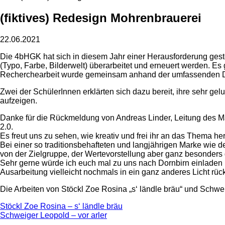
(fiktives) Redesign Mohrenbrauerei
22.06.2021
Die 4bHGK hat sich in diesem Jahr einer Herausforderung gestel
(Typo, Farbe, Bilderwelt) überarbeitet und erneuert werden. Es
Recherchearbeit wurde gemeinsam anhand der umfassenden Diplo
Zwei der SchülerInnen erklärten sich dazu bereit, ihre sehr ge
aufzeigen.
Danke für die Rückmeldung von Andreas Linder, Leitung des Ma
2.0.
Es freut uns zu sehen, wie kreativ und frei ihr an das Thema h
Bei einer so traditionsbehafteten und langjährigen Marke wie 
von der Zielgruppe, der Wertevorstellung aber ganz besonders d
Sehr gerne würde ich euch mal zu uns nach Dornbirn einladen
Ausarbeitung vielleicht nochmals in ein ganz anderes Licht rückt
Die Arbeiten von Stöckl Zoe Rosina „s‘ ländle bräu“ und Schwei
Stöckl Zoe Rosina – s‘ ländle bräu
Schweiger Leopold – vor arler