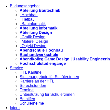
Bildungsangebot
Abteilung Bautechnik
Hochbau
Tiefbau
Bauinformatik
Abteilung Informatik
Abteilung Design
Grafik Design
Malerei Design
Objekt Design
Abendschule Hochbau
Bauhandwerkschule
Abendkolleg Game Design | Usability Engineeri
Hochschulstudiengänge
Service
HTL Kantine
Stellenangebote für Schüler:innen
Karriere an der HTL
Sprechstunden
Termine
Unterstützung für Schüler:innen
Beihilfen
Schülerheime
Intern