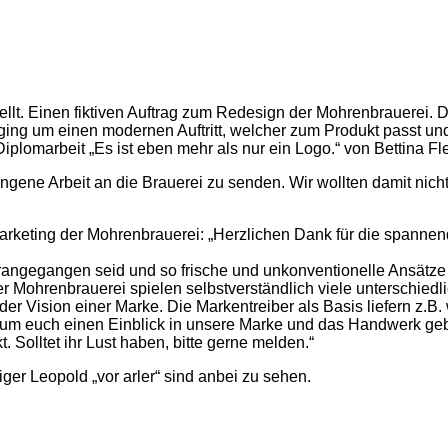
lt. Einen fiktiven Auftrag zum Redesign der Mohrenbrauerei. Dab
 ging um einen modernen Auftritt, welcher zum Produkt passt un
marbeit „Es ist eben mehr als nur ein Logo.“ von Bettina Fle
lungene Arbeit an die Brauerei zu senden. Wir wollten damit nic
rketing der Mohrenbrauerei: „Herzlichen Dank für die spannen
erangegangen seid und so frische und unkonventionelle Ansätze 
der Mohrenbrauerei spielen selbstverständlich viele unterschie
er Vision einer Marke. Die Markentreiber als Basis liefern z.B.
 um euch einen Einblick in unsere Marke und das Handwerk geb
. Solltet ihr Lust haben, bitte gerne melden.“
ger Leopold „vor arler“ sind anbei zu sehen.