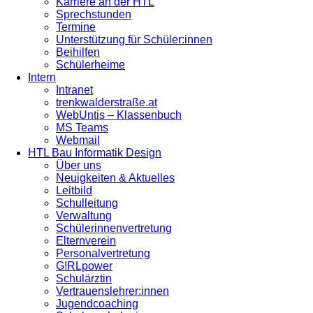
Karriere an der HTL
Sprechstunden
Termine
Unterstützung für Schüler:innen
Beihilfen
Schülerheime
Intern
Intranet
trenkwalderstraße.at
WebUntis – Klassenbuch
MS Teams
Webmail
HTL Bau Informatik Design
Über uns
Neuigkeiten & Aktuelles
Leitbild
Schulleitung
Verwaltung
Schülerinnenvertretung
Elternverein
Personalvertretung
G!RLpower
Schulärztin
Vertrauenslehrer:innen
Jugendcoaching