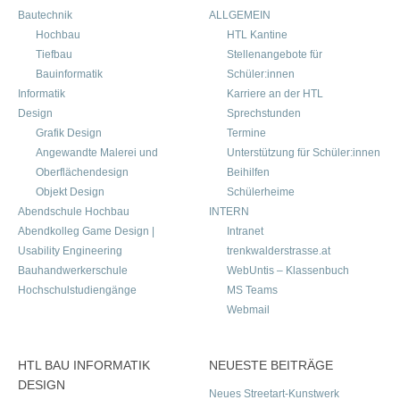
Bautechnik
ALLGEMEIN
Hochbau
HTL Kantine
Tiefbau
Stellenangebote für
Bauinformatik
Schüler:innen
Informatik
Karriere an der HTL
Design
Sprechstunden
Grafik Design
Termine
Angewandte Malerei und
Unterstützung für Schüler:innen
Oberflächendesign
Beihilfen
Objekt Design
Schülerheime
Abendschule Hochbau
INTERN
Abendkolleg Game Design |
Intranet
Usability Engineering
trenkwalderstrasse.at
Bauhandwerkerschule
WebUntis – Klassenbuch
Hochschulstudiengänge
MS Teams
Webmail
HTL BAU INFORMATIK
NEUESTE BEITRÄGE
DESIGN
Neues Streetart-Kunstwerk