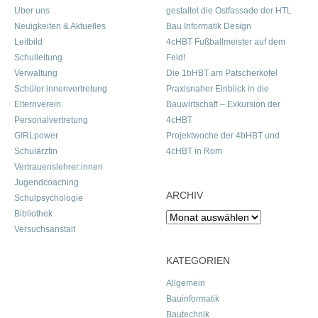
Über uns
gestaltet die Ostfassade der HTL
Neuigkeiten & Aktuelles
Bau Informatik Design
Leitbild
4cHBT Fußballmeister auf dem
Schulleitung
Feld!
Verwaltung
Die 1bHBT am Patscherkofel
Schüler:innenvertretung
Praxisnaher Einblick in die
Elternverein
Bauwirtschaft – Exkursion der
Personalvertretung
4cHBT
G!RLpower
Projektwoche der 4bHBT und
Schulärztin
4cHBT in Rom
Vertrauenslehrer:innen
Jugendcoaching
ARCHIV
Schulpsychologie
Bibliothek
Archiv
Versuchsanstalt
KATEGORIEN
Allgemein
Bauinformatik
Bautechnik