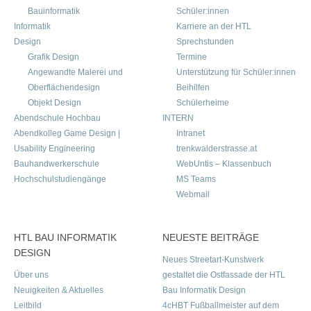
Bauinformatik
Schüler:innen
Informatik
Karriere an der HTL
Design
Sprechstunden
Grafik Design
Termine
Angewandte Malerei und
Unterstützung für Schüler:innen
Oberflächendesign
Beihilfen
Objekt Design
Schülerheime
Abendschule Hochbau
INTERN
Abendkolleg Game Design |
Intranet
Usability Engineering
trenkwalderstrasse.at
Bauhandwerkerschule
WebUntis – Klassenbuch
Hochschulstudiengänge
MS Teams
Webmail
HTL BAU INFORMATIK
NEUESTE BEITRÄGE
DESIGN
Neues Streetart-Kunstwerk
Über uns
gestaltet die Ostfassade der HTL
Neuigkeiten & Aktuelles
Bau Informatik Design
Leitbild
4cHBT Fußballmeister auf dem