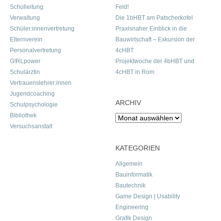
Schulleitung
Feld!
Verwaltung
Die 1bHBT am Patscherkofel
Schüler:innenvertretung
Praxisnaher Einblick in die
Elternverein
Bauwirtschaft – Exkursion der
Personalvertretung
4cHBT
G!RLpower
Projektwoche der 4bHBT und
Schulärztin
4cHBT in Rom
Vertrauenslehrer:innen
Jugendcoaching
ARCHIV
Schulpsychologie
Bibliothek
Archiv
Versuchsanstalt
KATEGORIEN
Allgemein
Bauinformatik
Bautechnik
Game Design | Usability
Engineering
Grafik Design