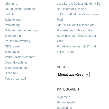
Über uns
gestaltet die Ostfassade der HTL
Neuigkeiten & Aktuelles
Bau Informatik Design
Leitbild
4cHBT Fußballmeister auf dem
Schulleitung
Feld!
Verwaltung
Die 1bHBT am Patscherkofel
Schüler:innenvertretung
Praxisnaher Einblick in die
Elternverein
Bauwirtschaft – Exkursion der
Personalvertretung
4cHBT
G!RLpower
Projektwoche der 4bHBT und
Schulärztin
4cHBT in Rom
Vertrauenslehrer:innen
Jugendcoaching
ARCHIV
Schulpsychologie
Bibliothek
Archiv
Versuchsanstalt
KATEGORIEN
Allgemein
Bauinformatik
Bautechnik