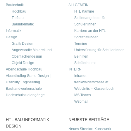
Bautechnik
ALLGEMEIN
Hochbau
HTL Kantine
Tiefbau
Stellenangebote für
Bauinformatik
Schüler:innen
Informatik
Karriere an der HTL
Design
Sprechstunden
Grafik Design
Termine
Angewandte Malerei und
Unterstützung für Schüler:innen
Oberflächendesign
Beihilfen
Objekt Design
Schülerheime
Abendschule Hochbau
INTERN
Abendkolleg Game Design |
Intranet
Usability Engineering
trenkwalderstrasse.at
Bauhandwerkerschule
WebUntis – Klassenbuch
Hochschulstudiengänge
MS Teams
Webmail
HTL BAU INFORMATIK
NEUESTE BEITRÄGE
DESIGN
Neues Streetart-Kunstwerk