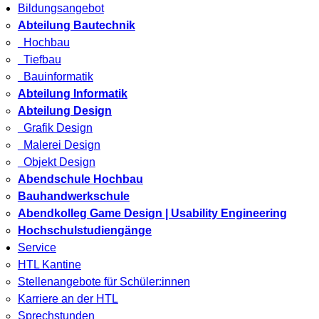
Bildungsangebot
Abteilung Bautechnik
Hochbau
Tiefbau
Bauinformatik
Abteilung Informatik
Abteilung Design
Grafik Design
Malerei Design
Objekt Design
Abendschule Hochbau
Bauhandwerkschule
Abendkolleg Game Design | Usability Engineering
Hochschulstudiengänge
Service
HTL Kantine
Stellenangebote für Schüler:innen
Karriere an der HTL
Sprechstunden