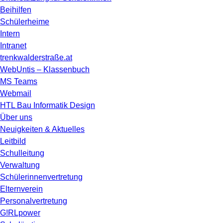
Beihilfen
Schülerheime
Intern
Intranet
trenkwalderstraße.at
WebUntis – Klassenbuch
MS Teams
Webmail
HTL Bau Informatik Design
Über uns
Neuigkeiten & Aktuelles
Leitbild
Schulleitung
Verwaltung
Schülerinnenvertretung
Elternverein
Personalvertretung
G!RLpower