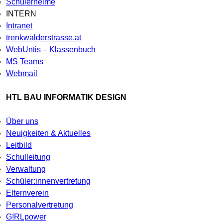
Schülerheime
INTERN
Intranet
trenkwalderstrasse.at
WebUntis – Klassenbuch
MS Teams
Webmail
HTL BAU INFORMATIK DESIGN
Über uns
Neuigkeiten & Aktuelles
Leitbild
Schulleitung
Verwaltung
Schüler:innenvertretung
Elternverein
Personalvertretung
G!RLpower