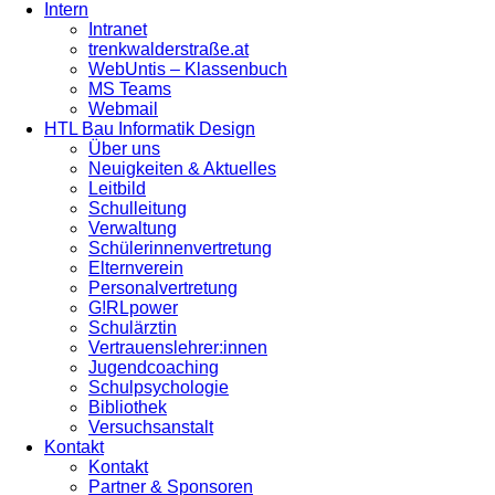
Intern
Intranet
trenkwalderstraße.at
WebUntis – Klassenbuch
MS Teams
Webmail
HTL Bau Informatik Design
Über uns
Neuigkeiten & Aktuelles
Leitbild
Schulleitung
Verwaltung
Schülerinnenvertretung
Elternverein
Personalvertretung
G!RLpower
Schulärztin
Vertrauenslehrer:innen
Jugendcoaching
Schulpsychologie
Bibliothek
Versuchsanstalt
Kontakt
Kontakt
Partner & Sponsoren