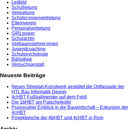
Leitbild
Schulleitung
Verwaltung
Schüler:innenvertretung
Elternverein
Personalvertretung
G!RLpower
Schulärztin
Vertrauenslehrer:innen
Jugendcoaching
Schulpsychologie
Bibliothek
Versuchsanstalt
Neueste Beiträge
Neues Streetart-Kunstwerk gestaltet die Ostfassade der
HTL Bau Informatik Design
4cHBT Fußballmeister auf dem Feld!
Die 1bHBT am Patscherkofel
Praxisnaher Einblick in die Bauwirtschaft – Exkursion der
4cHBT
Projektwoche der 4bHBT und 4cHBT in Rom
Archiv