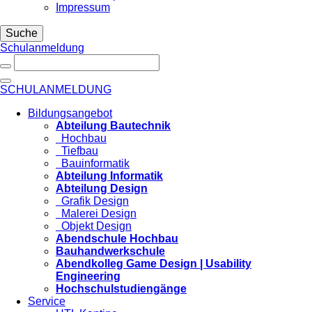
Impressum
Suche
Schulanmeldung
SCHULANMELDUNG
Bildungsangebot
Abteilung Bautechnik
Hochbau
Tiefbau
Bauinformatik
Abteilung Informatik
Abteilung Design
Grafik Design
Malerei Design
Objekt Design
Abendschule Hochbau
Bauhandwerkschule
Abendkolleg Game Design | Usability
Engineering
Hochschulstudiengänge
Service