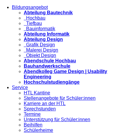
Bildungsangebot
Abteilung Bautechnik
Hochbau
Tiefbau
Bauinformatik
Abteilung Informatik
Abteilung Design
Grafik Design
Malerei Design
Objekt Design
Abendschule Hochbau
Bauhandwerkschule
Abendkolleg Game Design | Usability
Engineering
Hochschulstudiengänge
Service
HTL Kantine
Stellenangebote für Schüler:innen
Karriere an der HTL
Sprechstunden
Termine
Unterstützung für Schüler:innen
Beihilfen
Schülerheime