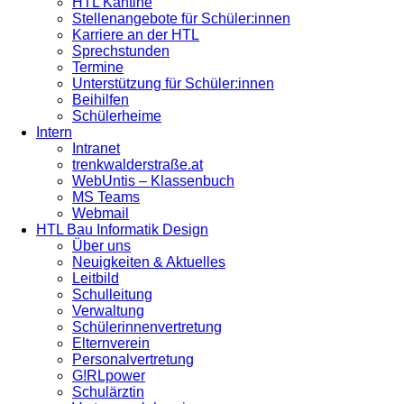
HTL Kantine
Stellenangebote für Schüler:innen
Karriere an der HTL
Sprechstunden
Termine
Unterstützung für Schüler:innen
Beihilfen
Schülerheime
Intern
Intranet
trenkwalderstraße.at
WebUntis – Klassenbuch
MS Teams
Webmail
HTL Bau Informatik Design
Über uns
Neuigkeiten & Aktuelles
Leitbild
Schulleitung
Verwaltung
Schülerinnenvertretung
Elternverein
Personalvertretung
G!RLpower
Schulärztin