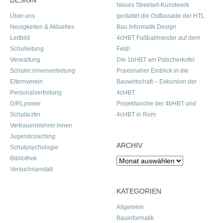
DESIGN
Neues Streetart-Kunstwerk
Über uns
gestaltet die Ostfassade der HTL
Neuigkeiten & Aktuelles
Bau Informatik Design
Leitbild
4cHBT Fußballmeister auf dem
Schulleitung
Feld!
Verwaltung
Die 1bHBT am Patscherkofel
Schüler:innenvertretung
Praxisnaher Einblick in die
Elternverein
Bauwirtschaft – Exkursion der
Personalvertretung
4cHBT
G!RLpower
Projektwoche der 4bHBT und
Schulärztin
4cHBT in Rom
Vertrauenslehrer:innen
Jugendcoaching
ARCHIV
Schulpsychologie
Bibliothek
Archiv
Versuchsanstalt
KATEGORIEN
Allgemein
Bauinformatik