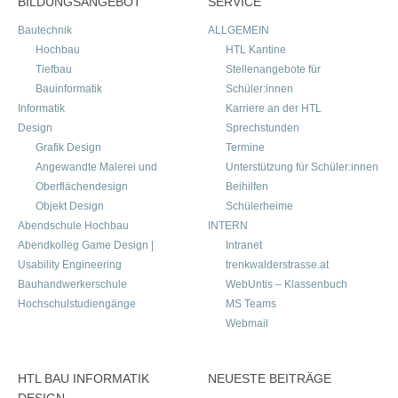
BILDUNGSANGEBOT
SERVICE
Bautechnik
ALLGEMEIN
Hochbau
HTL Kantine
Tiefbau
Stellenangebote für
Bauinformatik
Schüler:innen
Informatik
Karriere an der HTL
Design
Sprechstunden
Grafik Design
Termine
Angewandte Malerei und
Unterstützung für Schüler:innen
Oberflächendesign
Beihilfen
Objekt Design
Schülerheime
Abendschule Hochbau
INTERN
Abendkolleg Game Design |
Intranet
Usability Engineering
trenkwalderstrasse.at
Bauhandwerkerschule
WebUntis – Klassenbuch
Hochschulstudiengänge
MS Teams
Webmail
HTL BAU INFORMATIK
NEUESTE BEITRÄGE