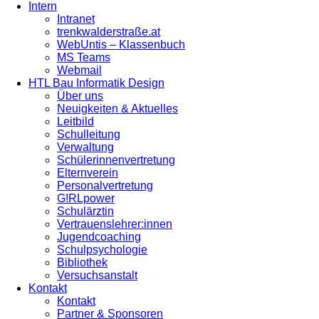
Intern
Intranet
trenkwalderstraße.at
WebUntis – Klassenbuch
MS Teams
Webmail
HTL Bau Informatik Design
Über uns
Neuigkeiten & Aktuelles
Leitbild
Schulleitung
Verwaltung
Schülerinnenvertretung
Elternverein
Personalvertretung
G!RLpower
Schulärztin
Vertrauenslehrer:innen
Jugendcoaching
Schulpsychologie
Bibliothek
Versuchsanstalt
Kontakt
Kontakt
Partner & Sponsoren