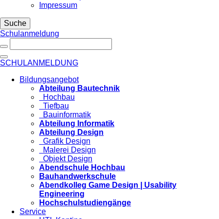
Impressum
Suche
Schulanmeldung
SCHULANMELDUNG
Bildungsangebot
Abteilung Bautechnik
Hochbau
Tiefbau
Bauinformatik
Abteilung Informatik
Abteilung Design
Grafik Design
Malerei Design
Objekt Design
Abendschule Hochbau
Bauhandwerkschule
Abendkolleg Game Design | Usability
Engineering
Hochschulstudiengänge
Service