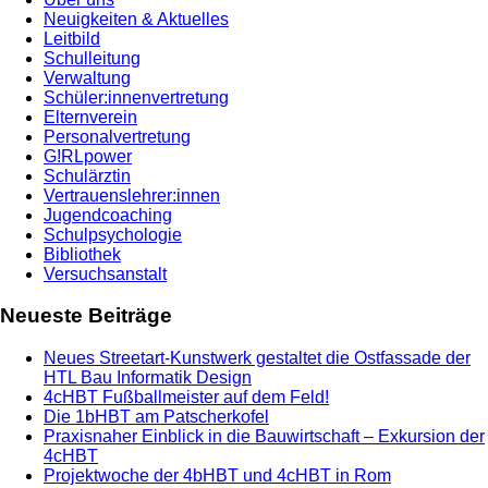
Neuigkeiten & Aktuelles
Leitbild
Schulleitung
Verwaltung
Schüler:innenvertretung
Elternverein
Personalvertretung
G!RLpower
Schulärztin
Vertrauenslehrer:innen
Jugendcoaching
Schulpsychologie
Bibliothek
Versuchsanstalt
Neueste Beiträge
Neues Streetart-Kunstwerk gestaltet die Ostfassade der
HTL Bau Informatik Design
4cHBT Fußballmeister auf dem Feld!
Die 1bHBT am Patscherkofel
Praxisnaher Einblick in die Bauwirtschaft – Exkursion der
4cHBT
Projektwoche der 4bHBT und 4cHBT in Rom