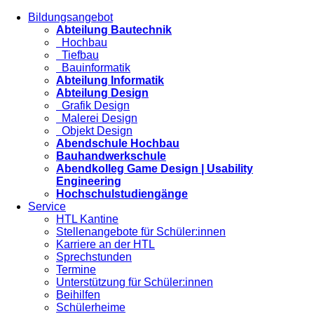
Bildungsangebot
Abteilung Bautechnik
Hochbau
Tiefbau
Bauinformatik
Abteilung Informatik
Abteilung Design
Grafik Design
Malerei Design
Objekt Design
Abendschule Hochbau
Bauhandwerkschule
Abendkolleg Game Design | Usability
Engineering
Hochschulstudiengänge
Service
HTL Kantine
Stellenangebote für Schüler:innen
Karriere an der HTL
Sprechstunden
Termine
Unterstützung für Schüler:innen
Beihilfen
Schülerheime