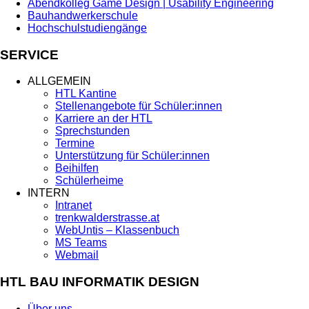
Abendkolleg Game Design | Usability Engineering
Bauhandwerkerschule
Hochschulstudiengänge
SERVICE
ALLGEMEIN
HTL Kantine
Stellenangebote für Schüler:innen
Karriere an der HTL
Sprechstunden
Termine
Unterstützung für Schüler:innen
Beihilfen
Schülerheime
INTERN
Intranet
trenkwalderstrasse.at
WebUntis – Klassenbuch
MS Teams
Webmail
HTL BAU INFORMATIK DESIGN
Über uns