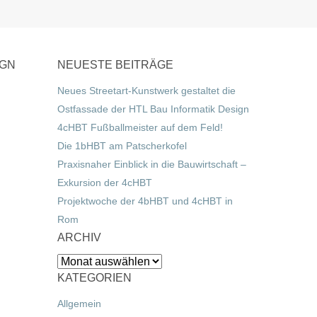
IGN
NEUESTE BEITRÄGE
Neues Streetart-Kunstwerk gestaltet die
Ostfassade der HTL Bau Informatik Design
4cHBT Fußballmeister auf dem Feld!
Die 1bHBT am Patscherkofel
Praxisnaher Einblick in die Bauwirtschaft –
Exkursion der 4cHBT
Projektwoche der 4bHBT und 4cHBT in
Rom
ARCHIV
Archiv
KATEGORIEN
Allgemein