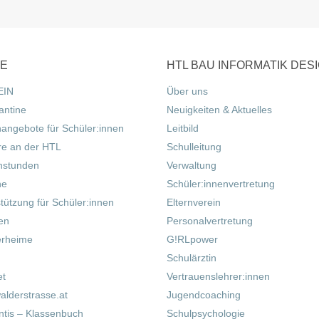
CE
HTL BAU INFORMATIK DES
EIN
Über uns
antine
Neuigkeiten & Aktuelles
nangebote für Schüler:innen
Leitbild
re an der HTL
Schulleitung
hstunden
Verwaltung
ne
Schüler:innenvertretung
tützung für Schüler:innen
Elternverein
fen
Personalvertretung
erheime
G!RLpower
Schulärztin
et
Vertrauenslehrer:innen
alderstrasse.at
Jugendcoaching
tis – Klassenbuch
Schulpsychologie