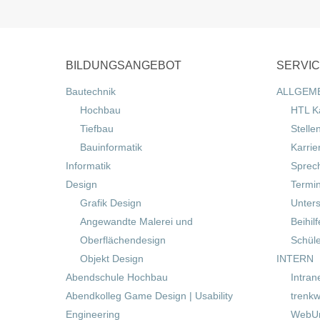
BILDUNGSANGEBOT
SERVI
Bautechnik
ALLGEM
Hochbau
HTL K
Tiefbau
Stelle
Bauinformatik
Karrie
Informatik
Sprec
Design
Termi
Grafik Design
Unters
Angewandte Malerei und
Beihil
Oberflächendesign
Schül
Objekt Design
INTERN
Abendschule Hochbau
Intran
Abendkolleg Game Design | Usability
trenkw
Engineering
WebUn