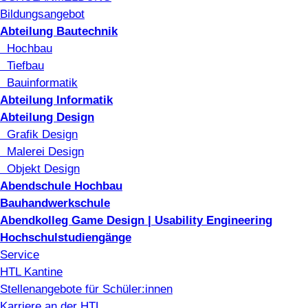
Bildungsangebot
Abteilung Bautechnik
Hochbau
Tiefbau
Bauinformatik
Abteilung Informatik
Abteilung Design
Grafik Design
Malerei Design
Objekt Design
Abendschule Hochbau
Bauhandwerkschule
Abendkolleg Game Design | Usability Engineering
Hochschulstudiengänge
Service
HTL Kantine
Stellenangebote für Schüler:innen
Karriere an der HTL