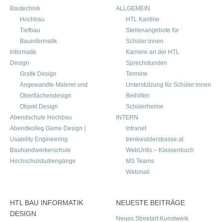
Bautechnik
ALLGEMEIN
Hochbau
HTL Kantine
Tiefbau
Stellenangebote für
Bauinformatik
Schüler:innen
Informatik
Karriere an der HTL
Design
Sprechstunden
Grafik Design
Termine
Angewandte Malerei und
Unterstützung für Schüler:innen
Oberflächendesign
Beihilfen
Objekt Design
Schülerheime
Abendschule Hochbau
INTERN
Abendkolleg Game Design |
Intranet
Usability Engineering
trenkwalderstrasse.at
Bauhandwerkerschule
WebUntis – Klassenbuch
Hochschulstudiengänge
MS Teams
Webmail
HTL BAU INFORMATIK
NEUESTE BEITRÄGE
DESIGN
Neues Streetart-Kunstwerk