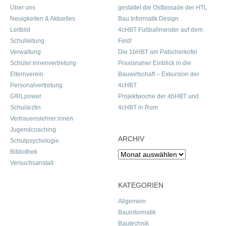
Über uns
gestaltet die Ostfassade der HTL
Neuigkeiten & Aktuelles
Bau Informatik Design
Leitbild
4cHBT Fußballmeister auf dem
Schulleitung
Feld!
Verwaltung
Die 1bHBT am Patscherkofel
Schüler:innenvertretung
Praxisnaher Einblick in die
Elternverein
Bauwirtschaft – Exkursion der
Personalvertretung
4cHBT
G!RLpower
Projektwoche der 4bHBT und
Schulärztin
4cHBT in Rom
Vertrauenslehrer:innen
Jugendcoaching
ARCHIV
Schulpsychologie
Bibliothek
Archiv
Versuchsanstalt
KATEGORIEN
Allgemein
Bauinformatik
Bautechnik