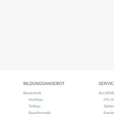
BILDUNGSANGEBOT
SERVI
Bautechnik
ALLGEM
Hochbau
HTL K
Tiefbau
Stelle
Bauinformatik
Karrie