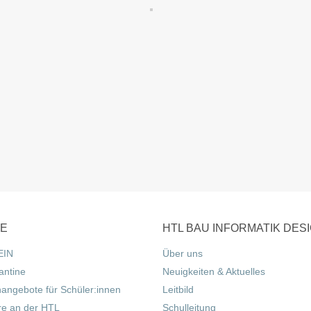
CE
HTL BAU INFORMATIK DES
EIN
Über uns
antine
Neuigkeiten & Aktuelles
nangebote für Schüler:innen
Leitbild
re an der HTL
Schulleitung