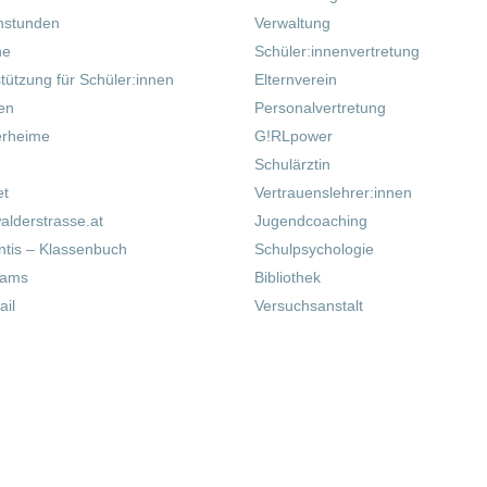
hstunden
Verwaltung
ne
Schüler:innenvertretung
tützung für Schüler:innen
Elternverein
fen
Personalvertretung
erheime
G!RLpower
Schulärztin
et
Vertrauenslehrer:innen
alderstrasse.at
Jugendcoaching
tis – Klassenbuch
Schulpsychologie
eams
Bibliothek
il
Versuchsanstalt