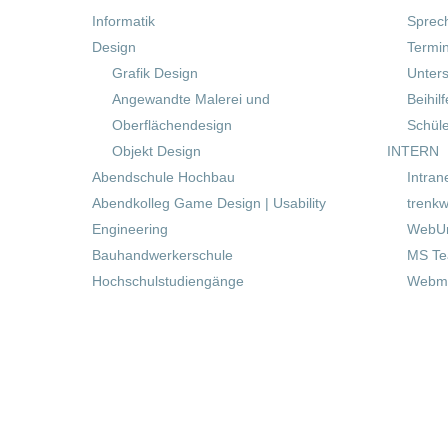
Informatik
Sprec
Design
Termi
Grafik Design
Unters
Angewandte Malerei und
Beihil
Oberflächendesign
Schül
Objekt Design
INTERN
Abendschule Hochbau
Intran
Abendkolleg Game Design | Usability
trenkw
Engineering
WebUn
Bauhandwerkerschule
MS T
Hochschulstudiengänge
Webma