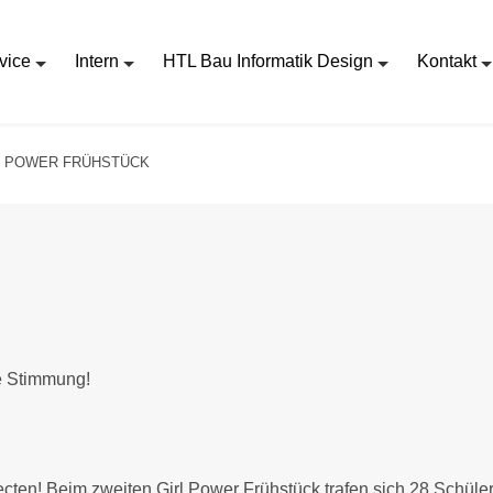
vice
Intern
HTL Bau Informatik Design
Kontakt
L POWER FRÜHSTÜCK
ke Stimmung!
ten! Beim zweiten Girl Power Frühstück trafen sich 28 Schüler