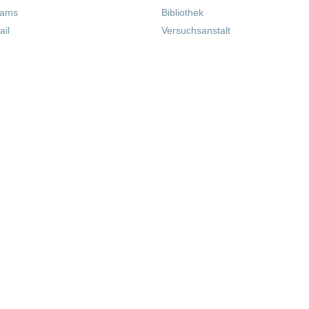
eams
Bibliothek
il
Versuchsanstalt