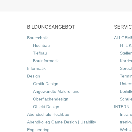
BILDUNGSANGEBOT
SERVI
Bautechnik
ALLGEM
Hochbau
HTL K
Tiefbau
Stelle
Bauinformatik
Karrie
Informatik
Sprec
Design
Termi
Grafik Design
Unters
Angewandte Malerei und
Beihil
Oberflächendesign
Schül
Objekt Design
INTERN
Abendschule Hochbau
Intran
Abendkolleg Game Design | Usability
trenkw
Engineering
WebUn