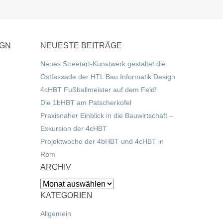
IGN
NEUESTE BEITRÄGE
Neues Streetart-Kunstwerk gestaltet die
Ostfassade der HTL Bau Informatik Design
4cHBT Fußballmeister auf dem Feld!
Die 1bHBT am Patscherkofel
Praxisnaher Einblick in die Bauwirtschaft –
Exkursion der 4cHBT
Projektwoche der 4bHBT und 4cHBT in
Rom
ARCHIV
Archiv
KATEGORIEN
Allgemein