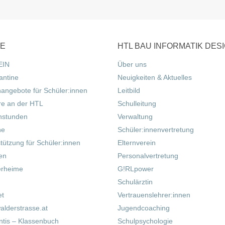
CE
HTL BAU INFORMATIK DES
EIN
Über uns
antine
Neuigkeiten & Aktuelles
nangebote für Schüler:innen
Leitbild
re an der HTL
Schulleitung
hstunden
Verwaltung
ne
Schüler:innenvertretung
tützung für Schüler:innen
Elternverein
fen
Personalvertretung
erheime
G!RLpower
Schulärztin
et
Vertrauenslehrer:innen
alderstrasse.at
Jugendcoaching
tis – Klassenbuch
Schulpsychologie