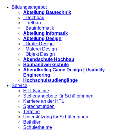
Bildungsangebot
Abteilung Bautechnik
Hochbau
Tiefbau
Bauinformatik
Abteilung Informatik
Abteilung Design
Grafik Design
Malerei Design
Objekt Design
Abendschule Hochbau
Bauhandwerkschule
Abendkolleg Game Design | Usability
Engineering
Hochschulstudiengänge
Service
HTL Kantine
Stellenangebote für Schüler:innen
Karriere an der HTL
Sprechstunden
Termine
Unterstützung für Schüler:innen
Beihilfen
Schülerheime