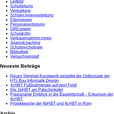
Leitbild
Schulleitung
Verwaltung
Schüler:innenvertretung
Elternverein
Personalvertretung
G!RLpower
Schulärztin
Vertrauenslehrer:innen
Jugendcoaching
Schulpsychologie
Bibliothek
Versuchsanstalt
Neueste Beiträge
Neues Streetart-Kunstwerk gestaltet die Ostfassade der
HTL Bau Informatik Design
4cHBT Fußballmeister auf dem Feld!
Die 1bHBT am Patscherkofel
Praxisnaher Einblick in die Bauwirtschaft – Exkursion der
4cHBT
Projektwoche der 4bHBT und 4cHBT in Rom
Archiv