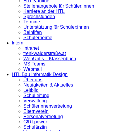
HTL Kantine
Stellenangebote für Schüler:innen
Karriere an der HTL
Sprechstunden
Termine
Unterstützung für Schüler:innen
Beihilfen
Schülerheime
Intern
Intranet
trenkwalderstraße.at
WebUntis – Klassenbuch
MS Teams
Webmail
HTL Bau Informatik Design
Über uns
Neuigkeiten & Aktuelles
Leitbild
Schulleitung
Verwaltung
Schülerinnenvertretung
Elternverein
Personalvertretung
G!RLpower
Schulärztin