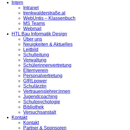
Intern
Intranet
trenkwalderstraße.at
WebUntis – Klassenbuch
MS Teams
Webmail
HTL Bau Informatik Design
Über uns
Neuigkeiten & Aktuelles
Leitbild
Schulleitung
Verwaltung
Schülerinnenvertretung
Elternverein
Personalvertretung
G!RLpower
Schulärztin
Vertrauenslehrer:innen
Jugendcoaching
Schulpsychologie
Bibliothek
Versuchsanstalt
Kontakt
Kontakt
Partner & Sponsoren