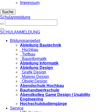
Impressum
Suche
Schulanmeldung
SCHULANMELDUNG
Bildungsangebot
Abteilung Bautechnik
Hochbau
Tiefbau
Bauinformatik
Abteilung Informatik
Abteilung Design
Grafik Design
Malerei Design
Objekt Design
Abendschule Hochbau
Bauhandwerkschule
Abendkolleg Game Design | Usability
Engineering
Hochschulstudiengänge
Service