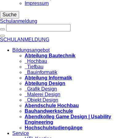
Impressum
Suche
Schulanmeldung
SCHULANMELDUNG
Bildungsangebot
Abteilung Bautechnik
Hochbau
Tiefbau
Bauinformatik
Abteilung Informatik
Abteilung Design
Grafik Design
Malerei Design
Objekt Design
Abendschule Hochbau
Bauhandwerkschule
Abendkolleg Game Design | Usability
Engineering
Hochschulstudiengänge
Service