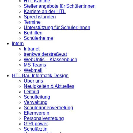
HTL Kantine
Stellenangebote für Schüler:innen
Karriere an der HTL
Sprechstunden
Termine
Unterstützung für Schüler:innen
Beihilfen
Schülerheime
Intern
Intranet
trenkwalderstraße.at
WebUntis – Klassenbuch
MS Teams
Webmail
HTL Bau Informatik Design
Über uns
Neuigkeiten & Aktuelles
Leitbild
Schulleitung
Verwaltung
Schülerinnenvertretung
Elternverein
Personalvertretung
G!RLpower
Schulärztin