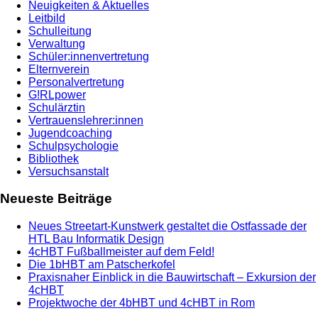
Neuigkeiten & Aktuelles
Leitbild
Schulleitung
Verwaltung
Schüler:innenvertretung
Elternverein
Personalvertretung
G!RLpower
Schulärztin
Vertrauenslehrer:innen
Jugendcoaching
Schulpsychologie
Bibliothek
Versuchsanstalt
Neueste Beiträge
Neues Streetart-Kunstwerk gestaltet die Ostfassade der
HTL Bau Informatik Design
4cHBT Fußballmeister auf dem Feld!
Die 1bHBT am Patscherkofel
Praxisnaher Einblick in die Bauwirtschaft – Exkursion der
4cHBT
Projektwoche der 4bHBT und 4cHBT in Rom