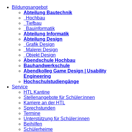
Bildungsangebot
Abteilung Bautechnik
Hochbau
Tiefbau
Bauinformatik
Abteilung Informatik
Abteilung Design
Grafik Design
Malerei Design
Objekt Design
Abendschule Hochbau
Bauhandwerkschule
Abendkolleg Game Design | Usability
Engineering
Hochschulstudiengänge
Service
HTL Kantine
Stellenangebote für Schüler:innen
Karriere an der HTL
Sprechstunden
Termine
Unterstützung für Schüler:innen
Beihilfen
Schülerheime