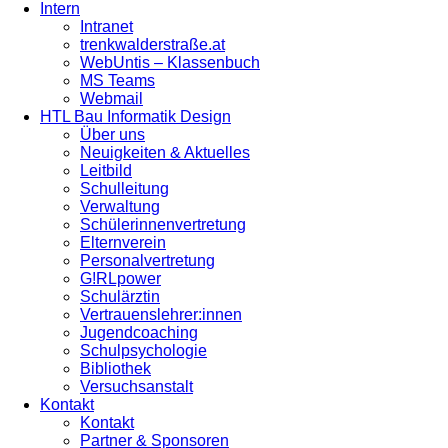
Intern
Intranet
trenkwalderstraße.at
WebUntis – Klassenbuch
MS Teams
Webmail
HTL Bau Informatik Design
Über uns
Neuigkeiten & Aktuelles
Leitbild
Schulleitung
Verwaltung
Schülerinnenvertretung
Elternverein
Personalvertretung
G!RLpower
Schulärztin
Vertrauenslehrer:innen
Jugendcoaching
Schulpsychologie
Bibliothek
Versuchsanstalt
Kontakt
Kontakt
Partner & Sponsoren