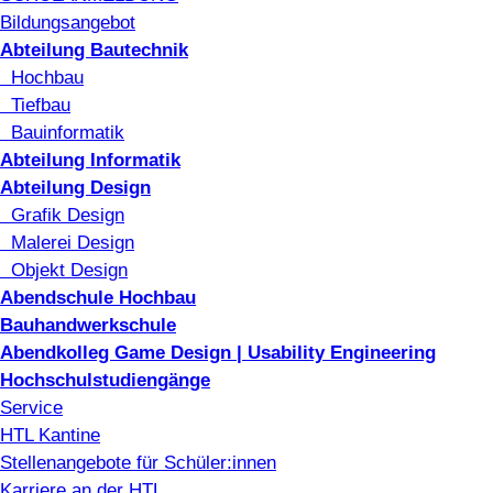
Bildungsangebot
Abteilung Bautechnik
Hochbau
Tiefbau
Bauinformatik
Abteilung Informatik
Abteilung Design
Grafik Design
Malerei Design
Objekt Design
Abendschule Hochbau
Bauhandwerkschule
Abendkolleg Game Design | Usability Engineering
Hochschulstudiengänge
Service
HTL Kantine
Stellenangebote für Schüler:innen
Karriere an der HTL