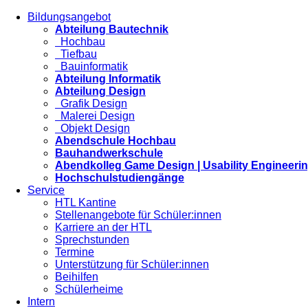
Bildungsangebot
Abteilung Bautechnik
Hochbau
Tiefbau
Bauinformatik
Abteilung Informatik
Abteilung Design
Grafik Design
Malerei Design
Objekt Design
Abendschule Hochbau
Bauhandwerkschule
Abendkolleg Game Design | Usability Engineeri
Hochschulstudiengänge
Service
HTL Kantine
Stellenangebote für Schüler:innen
Karriere an der HTL
Sprechstunden
Termine
Unterstützung für Schüler:innen
Beihilfen
Schülerheime
Intern