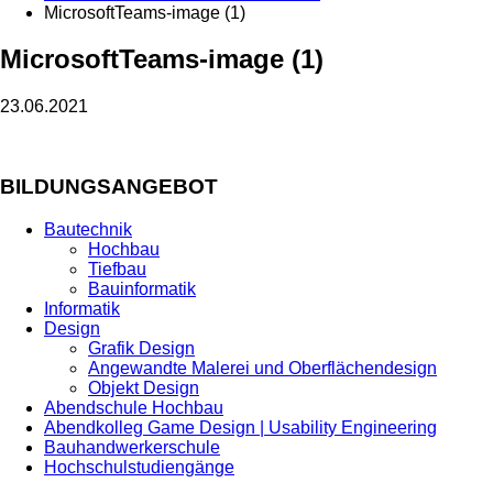
MicrosoftTeams-image (1)
MicrosoftTeams-image (1)
23.06.2021
BILDUNGSANGEBOT
Bautechnik
Hochbau
Tiefbau
Bauinformatik
Informatik
Design
Grafik Design
Angewandte Malerei und Oberflächendesign
Objekt Design
Abendschule Hochbau
Abendkolleg Game Design | Usability Engineering
Bauhandwerkerschule
Hochschulstudiengänge