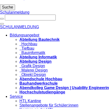
Suche
Schulanmeldung
SCHULANMELDUNG
Bildungsangebot
Abteilung Bautechnik
Hochbau
Tiefbau
Bauinformatik
Abteilung Informatik
Abteilung Design
Grafik Design
Malerei Design
Objekt Design
Abendschule Hochbau
Bauhandwerkschule
Abendkolleg Game Design | Usability Engineeri
Hochschulstudiengänge
Service
HTL Kantine
Stellenangebote für Schüler:innen