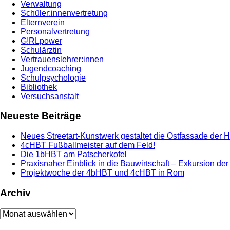
Verwaltung
Schüler:innenvertretung
Elternverein
Personalvertretung
G!RLpower
Schulärztin
Vertrauenslehrer:innen
Jugendcoaching
Schulpsychologie
Bibliothek
Versuchsanstalt
Neueste Beiträge
Neues Streetart-Kunstwerk gestaltet die Ostfassade der 
4cHBT Fußballmeister auf dem Feld!
Die 1bHBT am Patscherkofel
Praxisnaher Einblick in die Bauwirtschaft – Exkursion de
Projektwoche der 4bHBT und 4cHBT in Rom
Archiv
Archiv