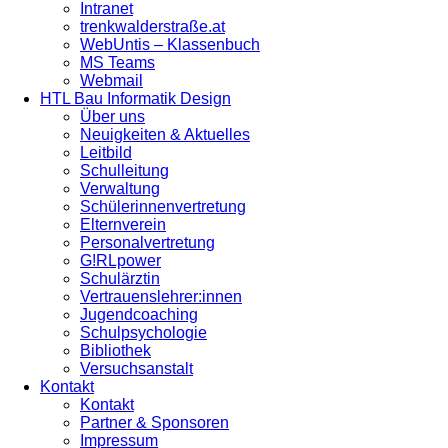
Intranet
trenkwalderstraße.at
WebUntis – Klassenbuch
MS Teams
Webmail
HTL Bau Informatik Design
Über uns
Neuigkeiten & Aktuelles
Leitbild
Schulleitung
Verwaltung
Schülerinnenvertretung
Elternverein
Personalvertretung
G!RLpower
Schulärztin
Vertrauenslehrer:innen
Jugendcoaching
Schulpsychologie
Bibliothek
Versuchsanstalt
Kontakt
Kontakt
Partner & Sponsoren
Impressum