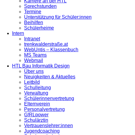
Karriere an der HTL
Sprechstunden
Termine
Unterstützung für Schüler:innen
Beihilfen
Schülerheime
Intern
Intranet
trenkwalderstraße.at
WebUntis – Klassenbuch
MS Teams
Webmail
HTL Bau Informatik Design
Über uns
Neuigkeiten & Aktuelles
Leitbild
Schulleitung
Verwaltung
Schülerinnenvertretung
Elternverein
Personalvertretung
G!RLpower
Schulärztin
Vertrauenslehrer:innen
Jugendcoaching