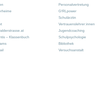
fen
Personalvertretung
erheime
G!RLpower
Schulärztin
et
Vertrauenslehrer:innen
alderstrasse.at
Jugendcoaching
tis – Klassenbuch
Schulpsychologie
eams
Bibliothek
il
Versuchsanstalt