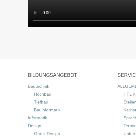
BILDUNGSANGEBOT
SERVI
Bautechnik
ALLGEM
Hochbau
HTL K
Tiefbau
Stelle
Bauinformatik
Karrie
Informatik
Sprec
Design
Termi
Grafik Design
Unters