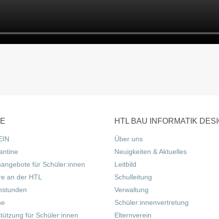
CE
HTL BAU INFORMATIK DES
EIN
Über uns
antine
Neuigkeiten & Aktuelles
nangebote für Schüler:innen
Leitbild
re an der HTL
Schulleitung
hstunden
Verwaltung
ne
Schüler:innenvertretung
tützung für Schüler:innen
Elternverein