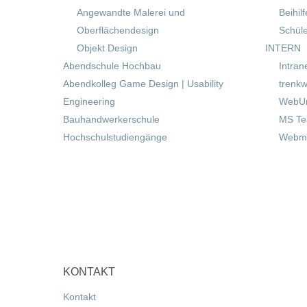
Angewandte Malerei und
Beihil
Oberflächendesign
Schül
Objekt Design
INTERN
Abendschule Hochbau
Intran
Abendkolleg Game Design | Usability
trenkw
Engineering
WebUn
Bauhandwerkerschule
MS T
Hochschulstudiengänge
Webma
KONTAKT
Kontakt