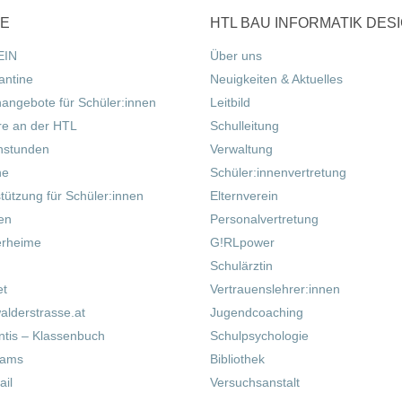
CE
HTL BAU INFORMATIK DES
EIN
Über uns
antine
Neuigkeiten & Aktuelles
nangebote für Schüler:innen
Leitbild
re an der HTL
Schulleitung
hstunden
Verwaltung
ne
Schüler:innenvertretung
tützung für Schüler:innen
Elternverein
fen
Personalvertretung
erheime
G!RLpower
Schulärztin
et
Vertrauenslehrer:innen
alderstrasse.at
Jugendcoaching
tis – Klassenbuch
Schulpsychologie
eams
Bibliothek
il
Versuchsanstalt