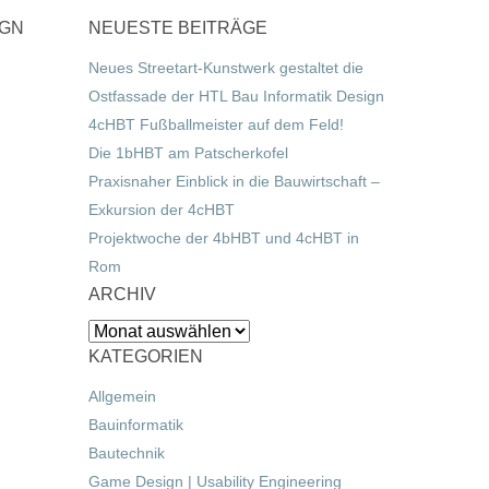
IGN
NEUESTE BEITRÄGE
Neues Streetart-Kunstwerk gestaltet die
Ostfassade der HTL Bau Informatik Design
4cHBT Fußballmeister auf dem Feld!
Die 1bHBT am Patscherkofel
Praxisnaher Einblick in die Bauwirtschaft –
Exkursion der 4cHBT
Projektwoche der 4bHBT und 4cHBT in
Rom
ARCHIV
Archiv
KATEGORIEN
Allgemein
Bauinformatik
Bautechnik
Game Design | Usability Engineering