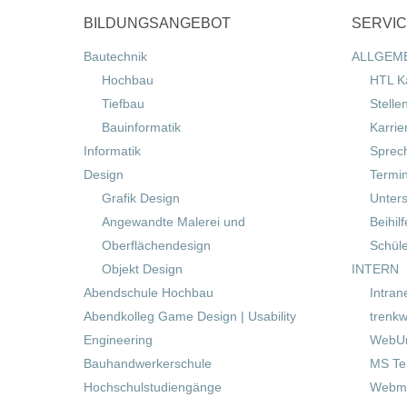
BILDUNGSANGEBOT
SERVI
Bautechnik
ALLGEM
Hochbau
HTL K
Tiefbau
Stelle
Bauinformatik
Karrie
Informatik
Sprec
Design
Termi
Grafik Design
Unters
Angewandte Malerei und
Beihil
Oberflächendesign
Schül
Objekt Design
INTERN
Abendschule Hochbau
Intran
Abendkolleg Game Design | Usability
trenkw
Engineering
WebUn
Bauhandwerkerschule
MS T
Hochschulstudiengänge
Webma