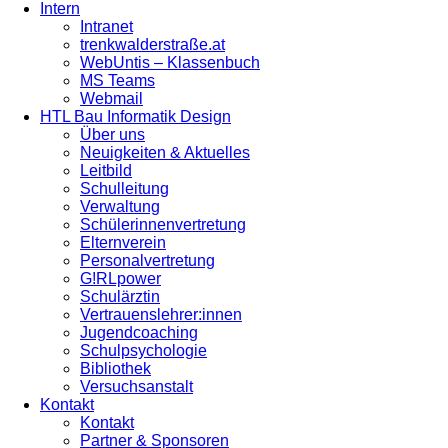
Intern
Intranet
trenkwalderstraße.at
WebUntis – Klassenbuch
MS Teams
Webmail
HTL Bau Informatik Design
Über uns
Neuigkeiten & Aktuelles
Leitbild
Schulleitung
Verwaltung
Schülerinnenvertretung
Elternverein
Personalvertretung
G!RLpower
Schulärztin
Vertrauenslehrer:innen
Jugendcoaching
Schulpsychologie
Bibliothek
Versuchsanstalt
Kontakt
Kontakt
Partner & Sponsoren