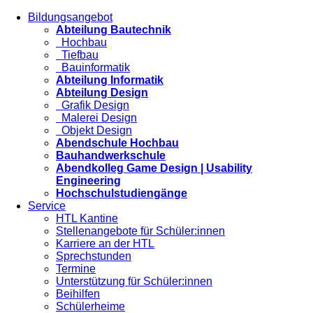
Bildungsangebot
Abteilung Bautechnik
Hochbau
Tiefbau
Bauinformatik
Abteilung Informatik
Abteilung Design
Grafik Design
Malerei Design
Objekt Design
Abendschule Hochbau
Bauhandwerkschule
Abendkolleg Game Design | Usability
Engineering
Hochschulstudiengänge
Service
HTL Kantine
Stellenangebote für Schüler:innen
Karriere an der HTL
Sprechstunden
Termine
Unterstützung für Schüler:innen
Beihilfen
Schülerheime