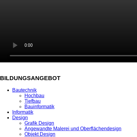
BILDUNGSANGEBOT
Bautechnik
Hochbau
Tiefbau
Bauinformatik
Informatik
Design
Grafik Design
Angewandte Malerei und Oberflächendesign
Objekt Design