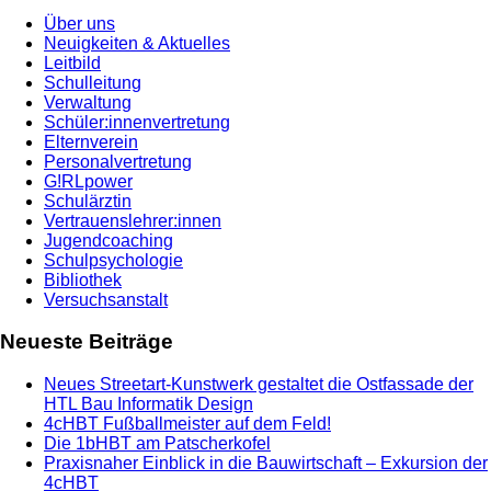
Über uns
Neuigkeiten & Aktuelles
Leitbild
Schulleitung
Verwaltung
Schüler:innenvertretung
Elternverein
Personalvertretung
G!RLpower
Schulärztin
Vertrauenslehrer:innen
Jugendcoaching
Schulpsychologie
Bibliothek
Versuchsanstalt
Neueste Beiträge
Neues Streetart-Kunstwerk gestaltet die Ostfassade der
HTL Bau Informatik Design
4cHBT Fußballmeister auf dem Feld!
Die 1bHBT am Patscherkofel
Praxisnaher Einblick in die Bauwirtschaft – Exkursion der
4cHBT