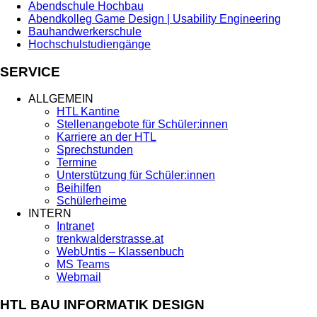
Abendschule Hochbau
Abendkolleg Game Design | Usability Engineering
Bauhandwerkerschule
Hochschulstudiengänge
SERVICE
ALLGEMEIN
HTL Kantine
Stellenangebote für Schüler:innen
Karriere an der HTL
Sprechstunden
Termine
Unterstützung für Schüler:innen
Beihilfen
Schülerheime
INTERN
Intranet
trenkwalderstrasse.at
WebUntis – Klassenbuch
MS Teams
Webmail
HTL BAU INFORMATIK DESIGN