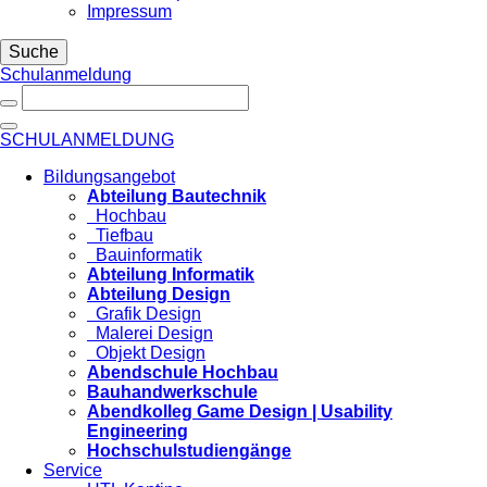
Impressum
Suche
Schulanmeldung
SCHULANMELDUNG
Bildungsangebot
Abteilung Bautechnik
Hochbau
Tiefbau
Bauinformatik
Abteilung Informatik
Abteilung Design
Grafik Design
Malerei Design
Objekt Design
Abendschule Hochbau
Bauhandwerkschule
Abendkolleg Game Design | Usability
Engineering
Hochschulstudiengänge
Service