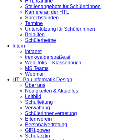
HTL Kantine
Stellenangebote für Schüler:innen
Karriere an der HTL
Sprechstunden
Termine
Unterstützung für Schüler:innen
Beihilfen
Schülerheime
Intern
Intranet
trenkwalderstraße.at
WebUntis – Klassenbuch
MS Teams
Webmail
HTL Bau Informatik Design
Über uns
Neuigkeiten & Aktuelles
Leitbild
Schulleitung
Verwaltung
Schülerinnenvertretung
Elternverein
Personalvertretung
G!RLpower
Schulärztin