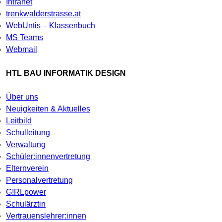
Intranet
trenkwalderstrasse.at
WebUntis – Klassenbuch
MS Teams
Webmail
HTL BAU INFORMATIK DESIGN
Über uns
Neuigkeiten & Aktuelles
Leitbild
Schulleitung
Verwaltung
Schüler:innenvertretung
Elternverein
Personalvertretung
G!RLpower
Schulärztin
Vertrauenslehrer:innen