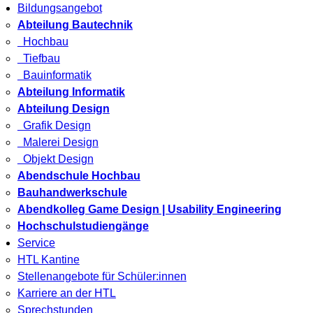
Bildungsangebot
Abteilung Bautechnik
Hochbau
Tiefbau
Bauinformatik
Abteilung Informatik
Abteilung Design
Grafik Design
Malerei Design
Objekt Design
Abendschule Hochbau
Bauhandwerkschule
Abendkolleg Game Design | Usability Engineering
Hochschulstudiengänge
Service
HTL Kantine
Stellenangebote für Schüler:innen
Karriere an der HTL
Sprechstunden