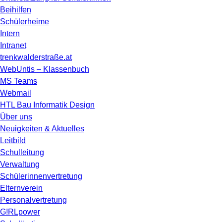
Beihilfen
Schülerheime
Intern
Intranet
trenkwalderstraße.at
WebUntis – Klassenbuch
MS Teams
Webmail
HTL Bau Informatik Design
Über uns
Neuigkeiten & Aktuelles
Leitbild
Schulleitung
Verwaltung
Schülerinnenvertretung
Elternverein
Personalvertretung
G!RLpower