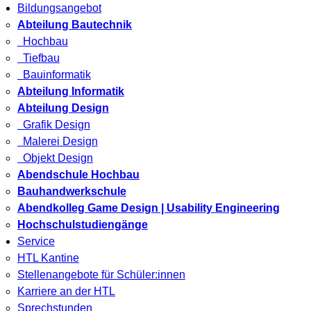
Bildungsangebot
Abteilung Bautechnik
Hochbau
Tiefbau
Bauinformatik
Abteilung Informatik
Abteilung Design
Grafik Design
Malerei Design
Objekt Design
Abendschule Hochbau
Bauhandwerkschule
Abendkolleg Game Design | Usability Engineering
Hochschulstudiengänge
Service
HTL Kantine
Stellenangebote für Schüler:innen
Karriere an der HTL
Sprechstunden