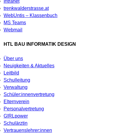
Intranet
trenkwalderstrasse.at
WebUntis – Klassenbuch
MS Teams
Webmail
HTL BAU INFORMATIK DESIGN
Über uns
Neuigkeiten & Aktuelles
Leitbild
Schulleitung
Verwaltung
Schüler:innenvertretung
Elternverein
Personalvertretung
G!RLpower
Schulärztin
Vertrauenslehrer:innen