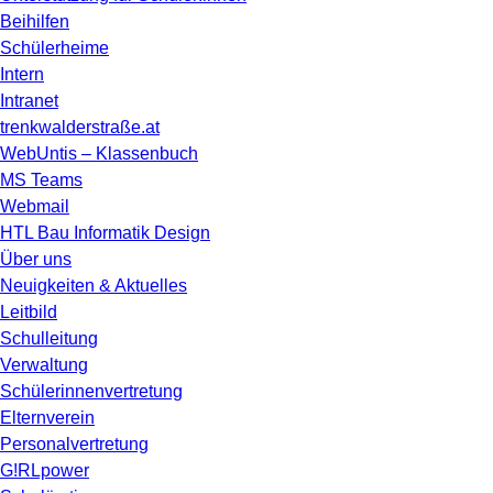
Beihilfen
Schülerheime
Intern
Intranet
trenkwalderstraße.at
WebUntis – Klassenbuch
MS Teams
Webmail
HTL Bau Informatik Design
Über uns
Neuigkeiten & Aktuelles
Leitbild
Schulleitung
Verwaltung
Schülerinnenvertretung
Elternverein
Personalvertretung
G!RLpower