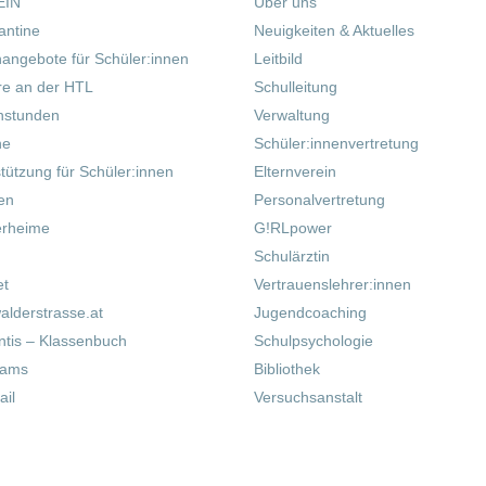
EIN
Über uns
antine
Neuigkeiten & Aktuelles
nangebote für Schüler:innen
Leitbild
re an der HTL
Schulleitung
hstunden
Verwaltung
ne
Schüler:innenvertretung
tützung für Schüler:innen
Elternverein
fen
Personalvertretung
erheime
G!RLpower
Schulärztin
et
Vertrauenslehrer:innen
alderstrasse.at
Jugendcoaching
tis – Klassenbuch
Schulpsychologie
eams
Bibliothek
il
Versuchsanstalt