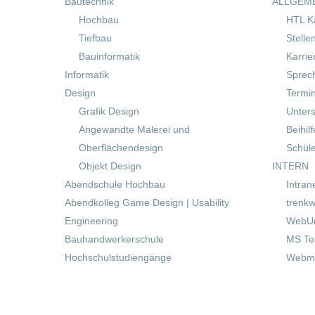
Bautechnik
ALLGEM
Hochbau
HTL K
Tiefbau
Stelle
Bauinformatik
Karrie
Informatik
Sprec
Design
Termi
Grafik Design
Unters
Angewandte Malerei und
Beihil
Oberflächendesign
Schül
Objekt Design
INTERN
Abendschule Hochbau
Intran
Abendkolleg Game Design | Usability
trenkw
Engineering
WebUn
Bauhandwerkerschule
MS T
Hochschulstudiengänge
Webma