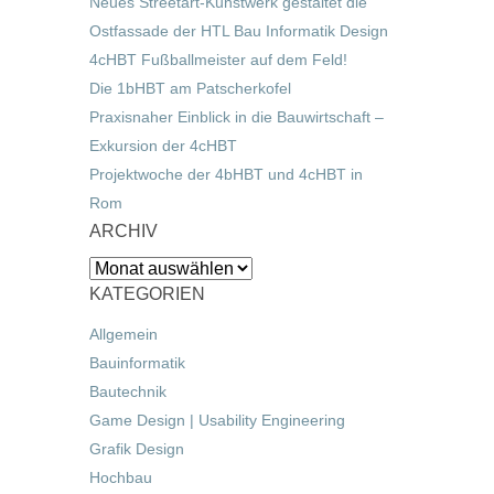
Neues Streetart-Kunstwerk gestaltet die
Ostfassade der HTL Bau Informatik Design
4cHBT Fußballmeister auf dem Feld!
Die 1bHBT am Patscherkofel
Praxisnaher Einblick in die Bauwirtschaft –
Exkursion der 4cHBT
Projektwoche der 4bHBT und 4cHBT in
Rom
ARCHIV
Archiv
KATEGORIEN
Allgemein
Bauinformatik
Bautechnik
Game Design | Usability Engineering
Grafik Design
Hochbau