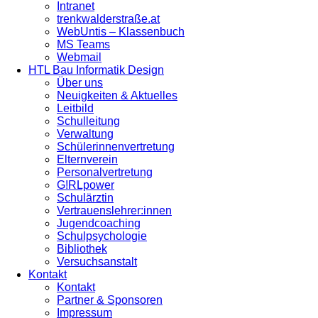
Intranet
trenkwalderstraße.at
WebUntis – Klassenbuch
MS Teams
Webmail
HTL Bau Informatik Design
Über uns
Neuigkeiten & Aktuelles
Leitbild
Schulleitung
Verwaltung
Schülerinnenvertretung
Elternverein
Personalvertretung
G!RLpower
Schulärztin
Vertrauenslehrer:innen
Jugendcoaching
Schulpsychologie
Bibliothek
Versuchsanstalt
Kontakt
Kontakt
Partner & Sponsoren
Impressum