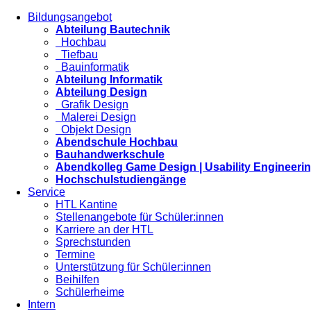
Bildungsangebot
Abteilung Bautechnik
Hochbau
Tiefbau
Bauinformatik
Abteilung Informatik
Abteilung Design
Grafik Design
Malerei Design
Objekt Design
Abendschule Hochbau
Bauhandwerkschule
Abendkolleg Game Design | Usability Engineeri
Hochschulstudiengänge
Service
HTL Kantine
Stellenangebote für Schüler:innen
Karriere an der HTL
Sprechstunden
Termine
Unterstützung für Schüler:innen
Beihilfen
Schülerheime
Intern