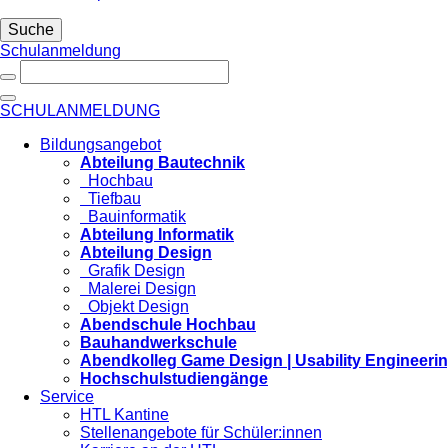
Suche
Schulanmeldung
SCHULANMELDUNG
Bildungsangebot
Abteilung Bautechnik
Hochbau
Tiefbau
Bauinformatik
Abteilung Informatik
Abteilung Design
Grafik Design
Malerei Design
Objekt Design
Abendschule Hochbau
Bauhandwerkschule
Abendkolleg Game Design | Usability Engineeri
Hochschulstudiengänge
Service
HTL Kantine
Stellenangebote für Schüler:innen