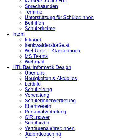
Karriere an der HTL
Sprechstunden
Termine
Unterstützung für Schüler:innen
Beihilfen
Schülerheime
Intern
Intranet
trenkwalderstraße.at
WebUntis – Klassenbuch
MS Teams
Webmail
HTL Bau Informatik Design
Über uns
Neuigkeiten & Aktuelles
Leitbild
Schulleitung
Verwaltung
Schülerinnenvertretung
Elternverein
Personalvertretung
G!RLpower
Schulärztin
Vertrauenslehrer:innen
Jugendcoaching