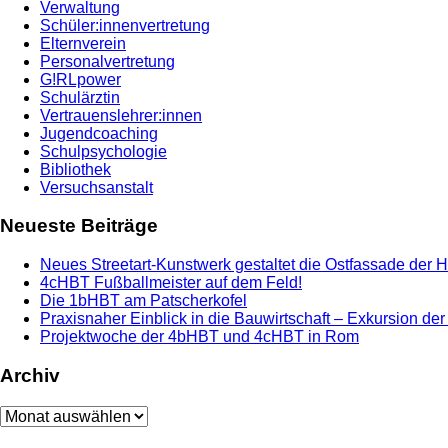
Verwaltung
Schüler:innenvertretung
Elternverein
Personalvertretung
G!RLpower
Schulärztin
Vertrauenslehrer:innen
Jugendcoaching
Schulpsychologie
Bibliothek
Versuchsanstalt
Neueste Beiträge
Neues Streetart-Kunstwerk gestaltet die Ostfassade der 
4cHBT Fußballmeister auf dem Feld!
Die 1bHBT am Patscherkofel
Praxisnaher Einblick in die Bauwirtschaft – Exkursion de
Projektwoche der 4bHBT und 4cHBT in Rom
Archiv
Archiv