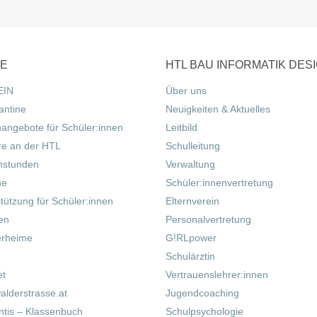
CE
HTL BAU INFORMATIK DES
EIN
Über uns
antine
Neuigkeiten & Aktuelles
nangebote für Schüler:innen
Leitbild
re an der HTL
Schulleitung
hstunden
Verwaltung
ne
Schüler:innenvertretung
tützung für Schüler:innen
Elternverein
fen
Personalvertretung
erheime
G!RLpower
Schulärztin
et
Vertrauenslehrer:innen
alderstrasse.at
Jugendcoaching
tis – Klassenbuch
Schulpsychologie