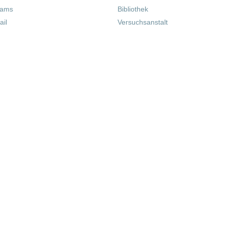
eams
Bibliothek
il
Versuchsanstalt