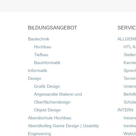
BILDUNGSANGEBOT
SERVI
Bautechnik
ALLGEM
Hochbau
HTL K
Tiefbau
Stelle
Bauinformatik
Karrie
Informatik
Sprec
Design
Termi
Grafik Design
Unters
Angewandte Malerei und
Beihil
Oberflächendesign
Schül
Objekt Design
INTERN
Abendschule Hochbau
Intran
Abendkolleg Game Design | Usability
trenkw
Engineering
WebUn