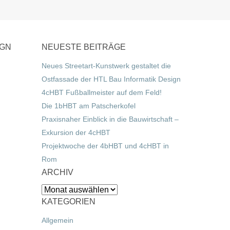
IGN
NEUESTE BEITRÄGE
Neues Streetart-Kunstwerk gestaltet die
Ostfassade der HTL Bau Informatik Design
4cHBT Fußballmeister auf dem Feld!
Die 1bHBT am Patscherkofel
Praxisnaher Einblick in die Bauwirtschaft –
Exkursion der 4cHBT
Projektwoche der 4bHBT und 4cHBT in
Rom
ARCHIV
Archiv
KATEGORIEN
Allgemein