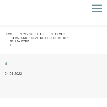
HOME
NEWS/ AKTUELLES
ALLGEMEIN
HTL BAU UND DESIGN ERFOLGREICH BEI DEN
SKILLSAUSTRIA
4
4
24.01.2022