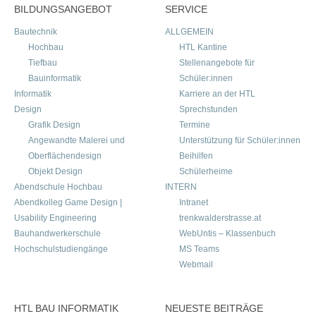
BILDUNGSANGEBOT
SERVICE
Bautechnik
ALLGEMEIN
Hochbau
HTL Kantine
Tiefbau
Stellenangebote für
Bauinformatik
Schüler:innen
Informatik
Karriere an der HTL
Design
Sprechstunden
Grafik Design
Termine
Angewandte Malerei und
Unterstützung für Schüler:innen
Oberflächendesign
Beihilfen
Objekt Design
Schülerheime
Abendschule Hochbau
INTERN
Abendkolleg Game Design |
Intranet
Usability Engineering
trenkwalderstrasse.at
Bauhandwerkerschule
WebUntis – Klassenbuch
Hochschulstudiengänge
MS Teams
Webmail
HTL BAU INFORMATIK
NEUESTE BEITRÄGE