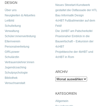
DESIGN
Neues Streetart-Kunstwerk
Über uns
gestaltet die Ostfassade der HTL
Neuigkeiten & Aktuelles
Bau Informatik Design
Leitbild
4cHBT Fußballmeister auf dem
Schulleitung
Feld!
Verwaltung
Die 1bHBT am Patscherkofel
Schüler:innenvertretung
Praxisnaher Einblick in die
Elternverein
Bauwirtschaft – Exkursion der
Personalvertretung
4cHBT
G!RLpower
Projektwoche der 4bHBT und
Schulärztin
4cHBT in Rom
Vertrauenslehrer:innen
Jugendcoaching
ARCHIV
Schulpsychologie
Bibliothek
Archiv
Versuchsanstalt
KATEGORIEN
Allgemein