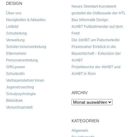
DESIGN
Neues Streetart-Kunstwerk
Über uns
gestaltet die Ostfassade der HTL
Neuigkeiten & Aktuelles
Bau Informatik Design
Leitbild
4cHBT Fußballmeister auf dem
Schulleitung
Feld!
Verwaltung
Die 1bHBT am Patscherkofel
Schüler:innenvertretung
Praxisnaher Einblick in die
Elternverein
Bauwirtschaft – Exkursion der
Personalvertretung
4cHBT
G!RLpower
Projektwoche der 4bHBT und
Schulärztin
4cHBT in Rom
Vertrauenslehrer:innen
Jugendcoaching
ARCHIV
Schulpsychologie
Bibliothek
Archiv
Versuchsanstalt
KATEGORIEN
Allgemein