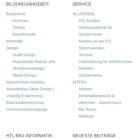
BILDUNGSANGEBOT
SERVICE
Bautechnik
ALLGEMEIN
Hochbau
HTL Kantine
Tiefbau
Stellenangebote für
Bauinformatik
Schüler:innen
Informatik
Karriere an der HTL
Design
Sprechstunden
Grafik Design
Termine
Angewandte Malerei und
Unterstützung für Schüler:innen
Oberflächendesign
Beihilfen
Objekt Design
Schülerheime
Abendschule Hochbau
INTERN
Abendkolleg Game Design |
Intranet
Usability Engineering
trenkwalderstrasse.at
Bauhandwerkerschule
WebUntis – Klassenbuch
Hochschulstudiengänge
MS Teams
Webmail
HTL BAU INFORMATIK
NEUESTE BEITRÄGE