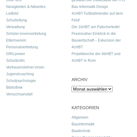
Über uns
gestaltet die Ostfassade der HTL
Neuigkeiten & Aktuelles
Bau Informatik Design
Leitbild
4cHBT Fußballmeister auf dem
Schulleitung
Feld!
Verwaltung
Die 1bHBT am Patscherkofel
Schüler:innenvertretung
Praxisnaher Einblick in die
Elternverein
Bauwirtschaft – Exkursion der
Personalvertretung
4cHBT
G!RLpower
Projektwoche der 4bHBT und
Schulärztin
4cHBT in Rom
Vertrauenslehrer:innen
Jugendcoaching
ARCHIV
Schulpsychologie
Bibliothek
Archiv
Versuchsanstalt
KATEGORIEN
Allgemein
Bauinformatik
Bautechnik