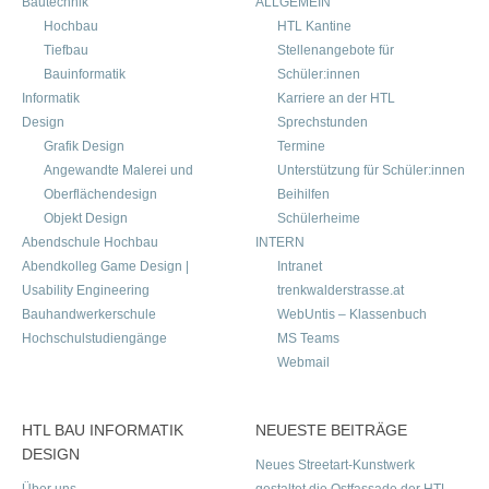
Bautechnik
ALLGEMEIN
Hochbau
HTL Kantine
Tiefbau
Stellenangebote für
Bauinformatik
Schüler:innen
Informatik
Karriere an der HTL
Design
Sprechstunden
Grafik Design
Termine
Angewandte Malerei und
Unterstützung für Schüler:innen
Oberflächendesign
Beihilfen
Objekt Design
Schülerheime
Abendschule Hochbau
INTERN
Abendkolleg Game Design |
Intranet
Usability Engineering
trenkwalderstrasse.at
Bauhandwerkerschule
WebUntis – Klassenbuch
Hochschulstudiengänge
MS Teams
Webmail
HTL BAU INFORMATIK
NEUESTE BEITRÄGE
DESIGN
Neues Streetart-Kunstwerk