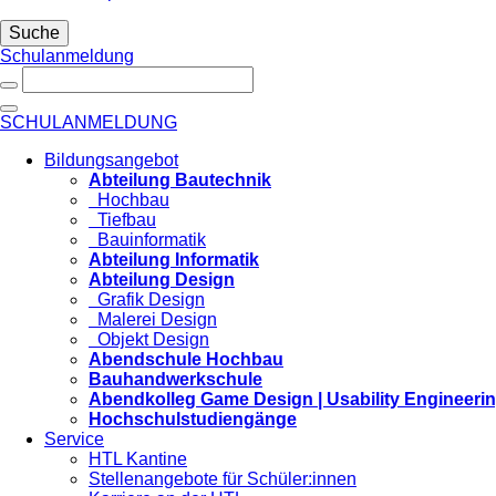
Suche
Schulanmeldung
SCHULANMELDUNG
Bildungsangebot
Abteilung Bautechnik
Hochbau
Tiefbau
Bauinformatik
Abteilung Informatik
Abteilung Design
Grafik Design
Malerei Design
Objekt Design
Abendschule Hochbau
Bauhandwerkschule
Abendkolleg Game Design | Usability Engineeri
Hochschulstudiengänge
Service
HTL Kantine
Stellenangebote für Schüler:innen