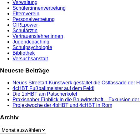
Verwaltung
Schüler:innenvertretung
Elternverein
Personalvertretung
G!RLpower
Schulärztin
Vertrauenslehrer:innen
Jugendcoaching
Schulpsychologie
Bibliothek
Versuchsanstalt
Neueste Beiträge
Neues Streetart-Kunstwerk gestaltet die Ostfassade der 
4cHBT Fußballmeister auf dem Feld!
Die 1bHBT am Patscherkofel
Praxisnaher Einblick in die Bauwirtschaft – Exkursion de
Projektwoche der 4bHBT und 4cHBT in Rom
Archiv
Archiv