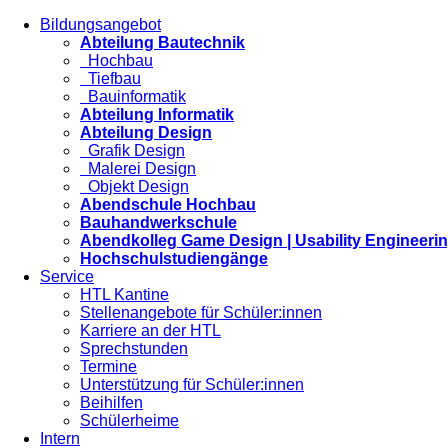
Bildungsangebot
Abteilung Bautechnik
Hochbau
Tiefbau
Bauinformatik
Abteilung Informatik
Abteilung Design
Grafik Design
Malerei Design
Objekt Design
Abendschule Hochbau
Bauhandwerkschule
Abendkolleg Game Design | Usability Engineeri
Hochschulstudiengänge
Service
HTL Kantine
Stellenangebote für Schüler:innen
Karriere an der HTL
Sprechstunden
Termine
Unterstützung für Schüler:innen
Beihilfen
Schülerheime
Intern