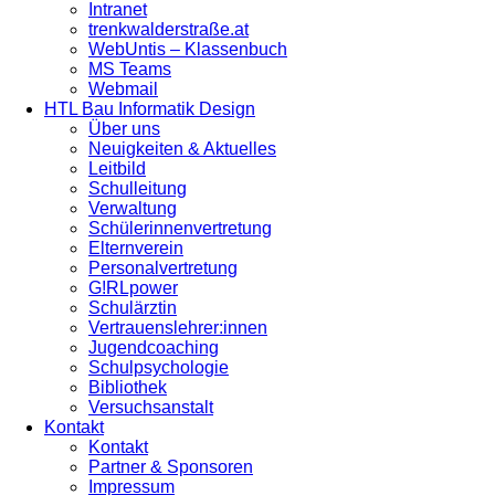
Intranet
trenkwalderstraße.at
WebUntis – Klassenbuch
MS Teams
Webmail
HTL Bau Informatik Design
Über uns
Neuigkeiten & Aktuelles
Leitbild
Schulleitung
Verwaltung
Schülerinnenvertretung
Elternverein
Personalvertretung
G!RLpower
Schulärztin
Vertrauenslehrer:innen
Jugendcoaching
Schulpsychologie
Bibliothek
Versuchsanstalt
Kontakt
Kontakt
Partner & Sponsoren
Impressum