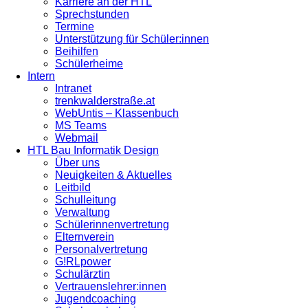
Karriere an der HTL
Sprechstunden
Termine
Unterstützung für Schüler:innen
Beihilfen
Schülerheime
Intern
Intranet
trenkwalderstraße.at
WebUntis – Klassenbuch
MS Teams
Webmail
HTL Bau Informatik Design
Über uns
Neuigkeiten & Aktuelles
Leitbild
Schulleitung
Verwaltung
Schülerinnenvertretung
Elternverein
Personalvertretung
G!RLpower
Schulärztin
Vertrauenslehrer:innen
Jugendcoaching