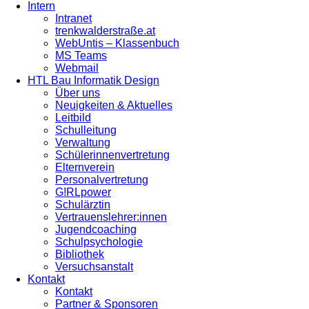
Intern
Intranet
trenkwalderstraße.at
WebUntis – Klassenbuch
MS Teams
Webmail
HTL Bau Informatik Design
Über uns
Neuigkeiten & Aktuelles
Leitbild
Schulleitung
Verwaltung
Schülerinnenvertretung
Elternverein
Personalvertretung
G!RLpower
Schulärztin
Vertrauenslehrer:innen
Jugendcoaching
Schulpsychologie
Bibliothek
Versuchsanstalt
Kontakt
Kontakt
Partner & Sponsoren