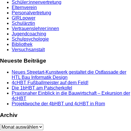
Schüler:innenvertretung
Elternverein
Personalvertretung
G!RLpower
Schulärztin
Vertrauenslehrer:innen
Jugendcoaching
Schulpsychologie
Bibliothek
Versuchsanstalt
Neueste Beiträge
Neues Streetart-Kunstwerk gestaltet die Ostfassade der
HTL Bau Informatik Design
4cHBT Fußballmeister auf dem Feld!
Die 1bHBT am Patscherkofel
Praxisnaher Einblick in die Bauwirtschaft – Exkursion der
4cHBT
Projektwoche der 4bHBT und 4cHBT in Rom
Archiv
Archiv