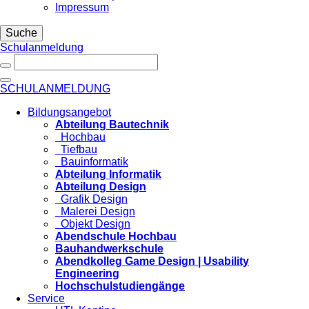
Impressum
Suche
Schulanmeldung
SCHULANMELDUNG
Bildungsangebot
Abteilung Bautechnik
Hochbau
Tiefbau
Bauinformatik
Abteilung Informatik
Abteilung Design
Grafik Design
Malerei Design
Objekt Design
Abendschule Hochbau
Bauhandwerkschule
Abendkolleg Game Design | Usability
Engineering
Hochschulstudiengänge
Service