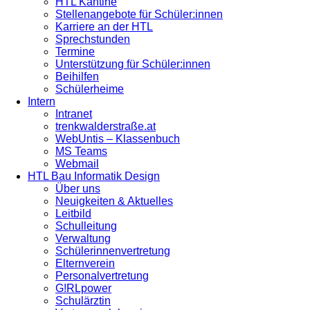
HTL Kantine
Stellenangebote für Schüler:innen
Karriere an der HTL
Sprechstunden
Termine
Unterstützung für Schüler:innen
Beihilfen
Schülerheime
Intern
Intranet
trenkwalderstraße.at
WebUntis – Klassenbuch
MS Teams
Webmail
HTL Bau Informatik Design
Über uns
Neuigkeiten & Aktuelles
Leitbild
Schulleitung
Verwaltung
Schülerinnenvertretung
Elternverein
Personalvertretung
G!RLpower
Schulärztin