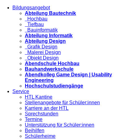
Bildungsangebot
Abteilung Bautechnik
Hochbau
Tiefbau
Bauinformatik
Abteilung Informatik
Abteilung Design
Grafik Design
Malerei Design
Objekt Design
Abendschule Hochbau
Bauhandwerkschule
Abendkolleg Game Design | Usability
Engineering
Hochschulstudiengänge
Service
HTL Kantine
Stellenangebote für Schüler:innen
Karriere an der HTL
Sprechstunden
Termine
Unterstützung für Schüler:innen
Beihilfen
Schülerheime