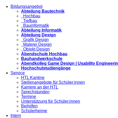
Bildungsangebot
Abteilung Bautechnik
Hochbau
Tiefbau
Bauinformatik
Abteilung Informatik
Abteilung Design
Grafik Design
Malerei Design
Objekt Design
Abendschule Hochbau
Bauhandwerkschule
Abendkolleg Game Design | Usability Engineeri
Hochschulstudiengänge
Service
HTL Kantine
Stellenangebote für Schüler:innen
Karriere an der HTL
Sprechstunden
Termine
Unterstützung für Schüler:innen
Beihilfen
Schülerheime
Intern