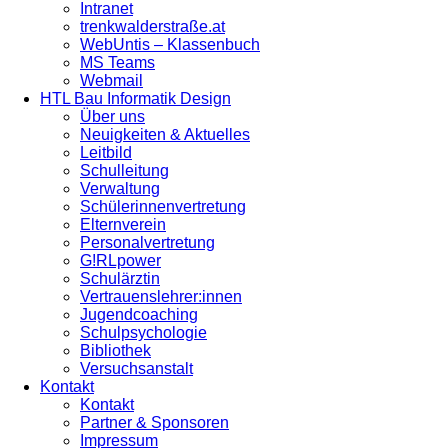
Intranet
trenkwalderstraße.at
WebUntis – Klassenbuch
MS Teams
Webmail
HTL Bau Informatik Design
Über uns
Neuigkeiten & Aktuelles
Leitbild
Schulleitung
Verwaltung
Schülerinnenvertretung
Elternverein
Personalvertretung
G!RLpower
Schulärztin
Vertrauenslehrer:innen
Jugendcoaching
Schulpsychologie
Bibliothek
Versuchsanstalt
Kontakt
Kontakt
Partner & Sponsoren
Impressum