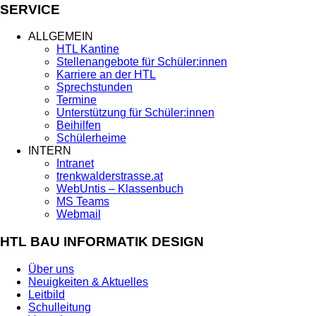
SERVICE
ALLGEMEIN
HTL Kantine
Stellenangebote für Schüler:innen
Karriere an der HTL
Sprechstunden
Termine
Unterstützung für Schüler:innen
Beihilfen
Schülerheime
INTERN
Intranet
trenkwalderstrasse.at
WebUntis – Klassenbuch
MS Teams
Webmail
HTL BAU INFORMATIK DESIGN
Über uns
Neuigkeiten & Aktuelles
Leitbild
Schulleitung