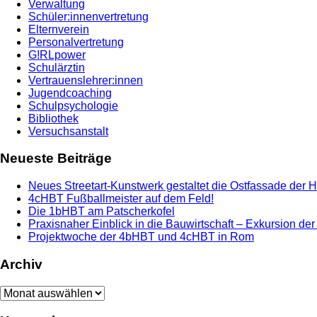
Verwaltung
Schüler:innenvertretung
Elternverein
Personalvertretung
G!RLpower
Schulärztin
Vertrauenslehrer:innen
Jugendcoaching
Schulpsychologie
Bibliothek
Versuchsanstalt
Neueste Beiträge
Neues Streetart-Kunstwerk gestaltet die Ostfassade der 
4cHBT Fußballmeister auf dem Feld!
Die 1bHBT am Patscherkofel
Praxisnaher Einblick in die Bauwirtschaft – Exkursion de
Projektwoche der 4bHBT und 4cHBT in Rom
Archiv
Archiv