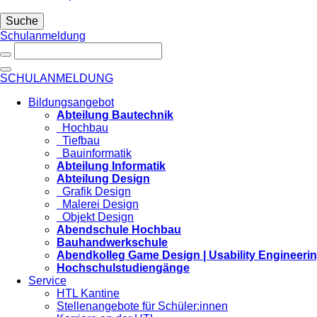
Suche
Schulanmeldung
SCHULANMELDUNG
Bildungsangebot
Abteilung Bautechnik
Hochbau
Tiefbau
Bauinformatik
Abteilung Informatik
Abteilung Design
Grafik Design
Malerei Design
Objekt Design
Abendschule Hochbau
Bauhandwerkschule
Abendkolleg Game Design | Usability Engineeri
Hochschulstudiengänge
Service
HTL Kantine
Stellenangebote für Schüler:innen