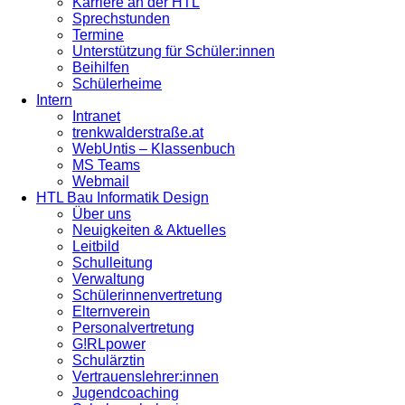
Karriere an der HTL
Sprechstunden
Termine
Unterstützung für Schüler:innen
Beihilfen
Schülerheime
Intern
Intranet
trenkwalderstraße.at
WebUntis – Klassenbuch
MS Teams
Webmail
HTL Bau Informatik Design
Über uns
Neuigkeiten & Aktuelles
Leitbild
Schulleitung
Verwaltung
Schülerinnenvertretung
Elternverein
Personalvertretung
G!RLpower
Schulärztin
Vertrauenslehrer:innen
Jugendcoaching