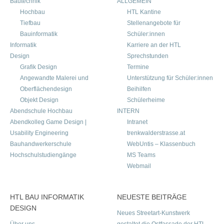
Bautechnik
ALLGEMEIN
Hochbau
HTL Kantine
Tiefbau
Stellenangebote für
Bauinformatik
Schüler:innen
Informatik
Karriere an der HTL
Design
Sprechstunden
Grafik Design
Termine
Angewandte Malerei und
Unterstützung für Schüler:innen
Oberflächendesign
Beihilfen
Objekt Design
Schülerheime
Abendschule Hochbau
INTERN
Abendkolleg Game Design |
Intranet
Usability Engineering
trenkwalderstrasse.at
Bauhandwerkerschule
WebUntis – Klassenbuch
Hochschulstudiengänge
MS Teams
Webmail
HTL BAU INFORMATIK
NEUESTE BEITRÄGE
DESIGN
Neues Streetart-Kunstwerk