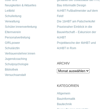
Über uns
gestaltet die Ostfassade der HTL
Neuigkeiten & Aktuelles
Bau Informatik Design
Leitbild
4cHBT Fußballmeister auf dem
Schulleitung
Feld!
Verwaltung
Die 1bHBT am Patscherkofel
Schüler:innenvertretung
Praxisnaher Einblick in die
Elternverein
Bauwirtschaft – Exkursion der
Personalvertretung
4cHBT
G!RLpower
Projektwoche der 4bHBT und
Schulärztin
4cHBT in Rom
Vertrauenslehrer:innen
Jugendcoaching
ARCHIV
Schulpsychologie
Bibliothek
Archiv
Versuchsanstalt
KATEGORIEN
Allgemein
Bauinformatik
Bautechnik