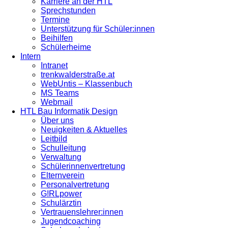
Karriere an der HTL
Sprechstunden
Termine
Unterstützung für Schüler:innen
Beihilfen
Schülerheime
Intern
Intranet
trenkwalderstraße.at
WebUntis – Klassenbuch
MS Teams
Webmail
HTL Bau Informatik Design
Über uns
Neuigkeiten & Aktuelles
Leitbild
Schulleitung
Verwaltung
Schülerinnenvertretung
Elternverein
Personalvertretung
G!RLpower
Schulärztin
Vertrauenslehrer:innen
Jugendcoaching