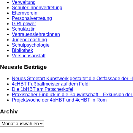
Verwaltung
Schüler:innenvertretung
Elternverein
Personalvertretung
G!RLpower
Schulärztin
Vertrauenslehrer:innen
Jugendcoaching
Schulpsychologie
Bibliothek
Versuchsanstalt
Neueste Beiträge
Neues Streetart-Kunstwerk gestaltet die Ostfassade der 
4cHBT Fußballmeister auf dem Feld!
Die 1bHBT am Patscherkofel
Praxisnaher Einblick in die Bauwirtschaft – Exkursion de
Projektwoche der 4bHBT und 4cHBT in Rom
Archiv
Archiv