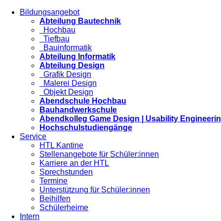
Bildungsangebot
Abteilung Bautechnik
Hochbau
Tiefbau
Bauinformatik
Abteilung Informatik
Abteilung Design
Grafik Design
Malerei Design
Objekt Design
Abendschule Hochbau
Bauhandwerkschule
Abendkolleg Game Design | Usability Engineeri
Hochschulstudiengänge
Service
HTL Kantine
Stellenangebote für Schüler:innen
Karriere an der HTL
Sprechstunden
Termine
Unterstützung für Schüler:innen
Beihilfen
Schülerheime
Intern