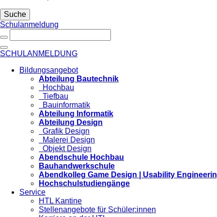
Suche
Schulanmeldung
SCHULANMELDUNG
Bildungsangebot
Abteilung Bautechnik
Hochbau
Tiefbau
Bauinformatik
Abteilung Informatik
Abteilung Design
Grafik Design
Malerei Design
Objekt Design
Abendschule Hochbau
Bauhandwerkschule
Abendkolleg Game Design | Usability Engineeri
Hochschulstudiengänge
Service
HTL Kantine
Stellenangebote für Schüler:innen