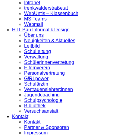
Intranet
trenkwalderstraße.at
WebUntis – Klassenbuch
MS Teams
Webmail
HTL Bau Informatik Design
Über uns
Neuigkeiten & Aktuelles
Leitbild
Schulleitung
Verwaltung
Schülerinnenvertretung
Elternverein
Personalvertretung
G!RLpower
Schulärztin
Vertrauenslehrer:innen
Jugendcoaching
Schulpsychologie
Bibliothek
Versuchsanstalt
Kontakt
Kontakt
Partner & Sponsoren
Impressum