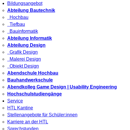
Bildungsangebot
Abteilung Bautechnik
Hochbau
Tiefbau
Bauinformatik
Abteilung Informatik
Abteilung Design
Grafik Design
Malerei Design
Objekt Design
Abendschule Hochbau
Bauhandwerkschule
Abendkolleg Game Design | Usability Engineering
Hochschulstudiengänge
Service
HTL Kantine
Stellenangebote für Schüler:innen
Karriere an der HTL
Sprechstunden