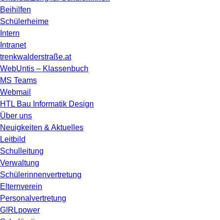
Beihilfen
Schülerheime
Intern
Intranet
trenkwalderstraße.at
WebUntis – Klassenbuch
MS Teams
Webmail
HTL Bau Informatik Design
Über uns
Neuigkeiten & Aktuelles
Leitbild
Schulleitung
Verwaltung
Schülerinnenvertretung
Elternverein
Personalvertretung
G!RLpower