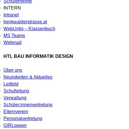
Schülerheime
INTERN
Intranet
trenkwalderstrasse.at
WebUntis – Klassenbuch
MS Teams
Webmail
HTL BAU INFORMATIK DESIGN
Über uns
Neuigkeiten & Aktuelles
Leitbild
Schulleitung
Verwaltung
Schüler:innenvertretung
Elternverein
Personalvertretung
G!RLpower