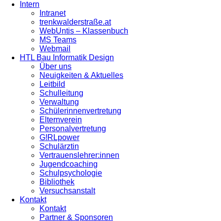
Intern
Intranet
trenkwalderstraße.at
WebUntis – Klassenbuch
MS Teams
Webmail
HTL Bau Informatik Design
Über uns
Neuigkeiten & Aktuelles
Leitbild
Schulleitung
Verwaltung
Schülerinnenvertretung
Elternverein
Personalvertretung
G!RLpower
Schulärztin
Vertrauenslehrer:innen
Jugendcoaching
Schulpsychologie
Bibliothek
Versuchsanstalt
Kontakt
Kontakt
Partner & Sponsoren