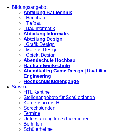
Bildungsangebot
Abteilung Bautechnik
Hochbau
Tiefbau
Bauinformatik
Abteilung Informatik
Abteilung Design
Grafik Design
Malerei Design
Objekt Design
Abendschule Hochbau
Bauhandwerkschule
Abendkolleg Game Design | Usability
Engineering
Hochschulstudiengänge
Service
HTL Kantine
Stellenangebote für Schüler:innen
Karriere an der HTL
Sprechstunden
Termine
Unterstützung für Schüler:innen
Beihilfen
Schülerheime