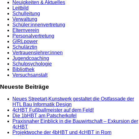
Neuigkeiten & Aktuelles
Leitbild
Schulleitung
Verwaltung
Schüler:innenvertretung
Elternverein
Personalvertretung
G!RLpower
Schulärztin
Vertrauenslehrer:innen
Jugendcoaching
Schulpsychologie
Bibliothek
Versuchsanstalt
Neueste Beiträge
Neues Streetart-Kunstwerk gestaltet die Ostfassade der
HTL Bau Informatik Design
4cHBT Fußballmeister auf dem Feld!
Die 1bHBT am Patscherkofel
Praxisnaher Einblick in die Bauwirtschaft – Exkursion der
4cHBT
Projektwoche der 4bHBT und 4cHBT in Rom