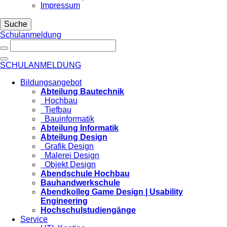
Impressum
Suche
Schulanmeldung
SCHULANMELDUNG
Bildungsangebot
Abteilung Bautechnik
Hochbau
Tiefbau
Bauinformatik
Abteilung Informatik
Abteilung Design
Grafik Design
Malerei Design
Objekt Design
Abendschule Hochbau
Bauhandwerkschule
Abendkolleg Game Design | Usability
Engineering
Hochschulstudiengänge
Service