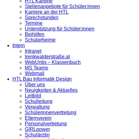
HTL Kantine
Stellenangebote für Schüler:innen
Karriere an der HTL
Sprechstunden
Termine
Unterstützung für Schüler:innen
Beihilfen
Schülerheime
Intern
Intranet
trenkwalderstraße.at
WebUntis – Klassenbuch
MS Teams
Webmail
HTL Bau Informatik Design
Über uns
Neuigkeiten & Aktuelles
Leitbild
Schulleitung
Verwaltung
Schülerinnenvertretung
Elternverein
Personalvertretung
G!RLpower
Schulärztin