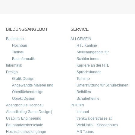
BILDUNGSANGEBOT
SERVICE
Bautechnik
ALLGEMEIN
Hochbau
HTL Kantine
Tiefbau
Stellenangebote für
Bauinformatik
Schüler:innen
Informatik
Karriere an der HTL
Design
Sprechstunden
Grafik Design
Termine
Angewandte Malerei und
Unterstützung für Schüler:innen
Oberflächendesign
Beihilfen
Objekt Design
Schülerheime
Abendschule Hochbau
INTERN
Abendkolleg Game Design |
Intranet
Usability Engineering
trenkwalderstrasse.at
Bauhandwerkerschule
WebUntis – Klassenbuch
Hochschulstudiengänge
MS Teams