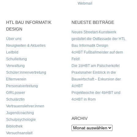
Webmail
HTL BAU INFORMATIK
NEUESTE BEITRÄGE
DESIGN
Neues Streetart-Kunstwerk
Über uns
gestaltet die Ostfassade der HTL
Neuigkeiten & Aktuelles
Bau Informatik Design
Leitbild
4cHBT Fußballmeister auf dem
Schulleitung
Feld!
Verwaltung
Die 1bHBT am Patscherkofel
Schüler:innenvertretung
Praxisnaher Einblick in die
Elternverein
Bauwirtschaft – Exkursion der
Personalvertretung
4cHBT
G!RLpower
Projektwoche der 4bHBT und
Schulärztin
4cHBT in Rom
Vertrauenslehrer:innen
Jugendcoaching
ARCHIV
Schulpsychologie
Bibliothek
Archiv
Versuchsanstalt